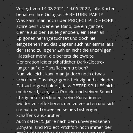
Verlegt von 14.08.2021, 14.05.2022, a
lle Karten
behalten Ihre Gültigkeit + RETURN-PARTY
Was kann man noch über PROJECT PITCHFORK
schreiben? Über eine Band, die ein ganzes
Genre aus der Taufe gehoben, ein Heer an
Epigonen herangezüchtet und doch nie
eingesehen hat, das Zepter auch nur einmal aus
der Hand zu legen? Zählen nicht die unzähligen
Klassiker mehr, die bereits die zweite
Generation leidenschaftlicher Dark-Electro-
Jünger auf die Tanzflächen treiben?
Nun, vielleicht kann man ja doch noch etwas
schreiben. Das hingegen ist einzig und allein der
Tatsache geschuldet, dass PETER SPILLES nicht
müde wird, sich, sein Projekt und seinen Sound
stetig neu zu erfinden, seine Kunst immer
wieder zu reflektieren, neu zu verorten und sich
nie auf den Lorbeeren seines bisherigen
Schaffens auszuruhen.
Auch satte 25 Jahre nach dem unvergessenen
„Dhyani“ sind Project Pitchfork noch immer der
große Ideengeber der kontemporären Dark-