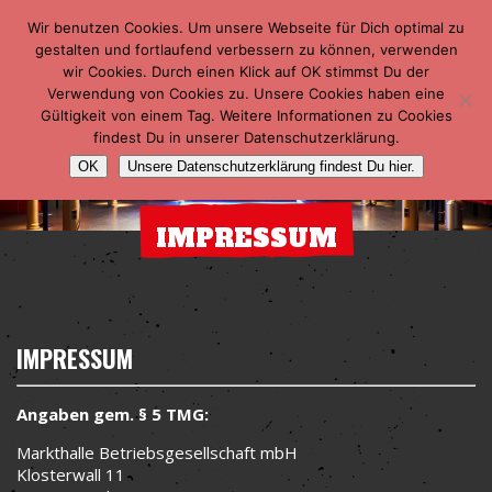
Wir benutzen Cookies. Um unsere Webseite für Dich optimal zu
gestalten und fortlaufend verbessern zu können, verwenden
wir Cookies. Durch einen Klick auf OK stimmst Du der
Verwendung von Cookies zu. Unsere Cookies haben eine
Gültigkeit von einem Tag. Weitere Informationen zu Cookies
findest Du in unserer Datenschutzerklärung.
OK
Unsere Datenschutzerklärung findest Du hier.
IMPRESSUM
IMPRESSUM
Angaben gem. § 5 TMG:
Markthalle Betriebsgesellschaft mbH
Klosterwall 11