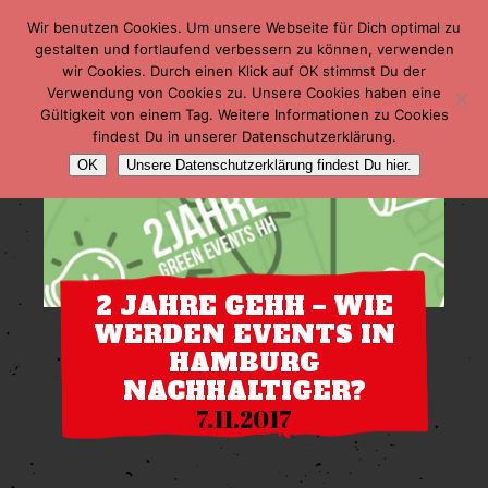
Wir benutzen Cookies. Um unsere Webseite für Dich optimal zu
gestalten und fortlaufend verbessern zu können, verwenden
wir Cookies. Durch einen Klick auf OK stimmst Du der
Verwendung von Cookies zu. Unsere Cookies haben eine
Gültigkeit von einem Tag. Weitere Informationen zu Cookies
findest Du in unserer Datenschutzerklärung.
OK
Unsere Datenschutzerklärung findest Du hier.
2 JAHRE GEHH – WIE
WERDEN EVENTS IN
HAMBURG
NACHHALTIGER?
7.11.2017