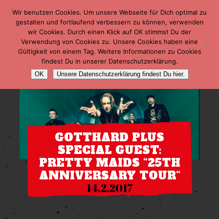
Wir benutzen Cookies. Um unsere Webseite für Dich optimal zu
gestalten und fortlaufend verbessern zu können, verwenden
wir Cookies. Durch einen Klick auf OK stimmst Du der
Verwendung von Cookies zu. Unsere Cookies haben eine
Gültigkeit von einem Tag. Weitere Informationen zu Cookies
findest Du in unserer Datenschutzerklärung.
OK
Unsere Datenschutzerklärung findest Du hier.
GOTTHARD PLUS
SPECIAL GUEST:
PRETTY MAIDS “25TH
ANNIVERSARY TOUR“
14.2.2017