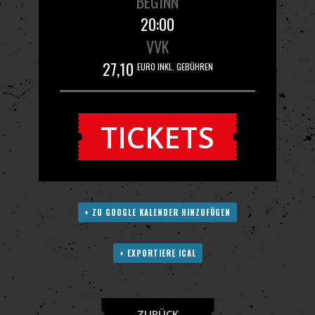
BEGINN
20:00
VVK
27,10
EURO INKL. GEBÜHREN
TICKETS
+ ZU GOOGLE KALENDER HINZUFÜGEN
+ EXPORTIERE ICAL
ZURÜCK