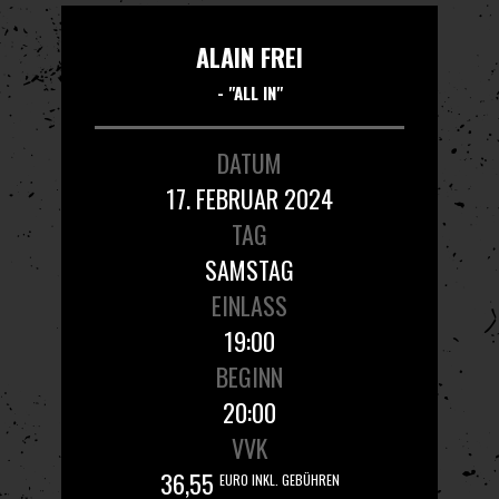
ALAIN FREI
- "ALL IN"
DATUM
17. FEBRUAR 2024
TAG
SAMSTAG
EINLASS
19:00
BEGINN
20:00
VVK
36,55
EURO INKL. GEBÜHREN