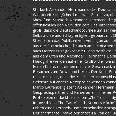
Starkoch Alexander Herrmann setzt Deutschla
Wie bereite ich „Schnell mal was Gutes“ zu, ohn
Show führt Starkoch Alexander Herrmann die ga
offensichtlich den Nerv der Zeit. Das Interes
groß, dass die Deutschlandtournee um zahlrei
Selbstironie und Schlagfertigkeit gepaart mit
Sternekoch das Publikum von Anfang an auf sei
aus der Sterneküche, die auch am heimischen H
nach Herzenslust gekocht: z.B. das perfekte S
aus dem Ofen und Alexander Herrmanns Lieblings
Handgriffe werden auf einer Großbildleinwand 
feinen Kniffe, mit denen man viel Geschmack m
Besucher zum Download bereit. Der Koch-Enter
Punkte so klar, dass die Zuschauer im Anschlu
Gelernte auf andere Rezepte anwenden könne
Marco Laufenberg steht Alexander Herrmann au
Gesprächspartner und Kameramann in einer Per
Frotzeleien entlockt er seinem „Chef“ die lus
Impossible“, „The Taste“ und „Kerners Köche
Leben eines Fernseh- und Sternekochs: Kochge
Der charmante Franke berichtet u.a. von der 