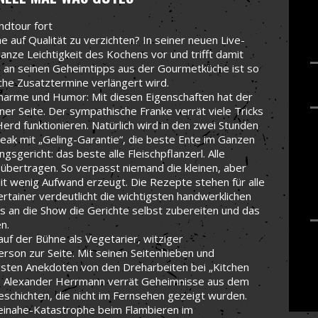
ndtour fort
e auf Qualität zu verzichten? In seiner neuen Live-
nze Leichtigkeit des Kochens vor und trifft damit
se an seinen Geheimtipps aus der Gourmetküche ist so
che Zusatztermine verlängert wird.
 Charme und Humor: Mit diesen Eigenschaften hat der
ner Seite. Der sympathische Franke verrät viele Tricks
erd funktionieren. Natürlich wird in den zwei Stunden
teak mit „Geling-Garantie“, die beste Ente im Ganzen
gericht: das beste alle Fleischpflanzerl. Alle
übertragen. So verpasst niemand die kleinen, aber
it wenig Aufwand erzeugt. Die Rezepte stehen für alle
tainer verdeutlicht die wichtigsten handwerklichen
ss an die Show die Gerichte selbst zubereiten und das
n.
f der Bühne als Vegetarier, witziger
son zur Seite. Mit seinen Seitenhieben und
tigsten Anekdoten von den Dreharbeiten bei „Kitchen
“. Alexander Herrmann verrät Geheimnisse aus dem
schichten, die nicht im Fernsehen gezeigt wurden.
Beinahe-Katastrophe beim Flambieren im