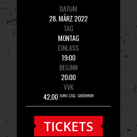
DATUM
28. MÄRZ 2022
TAG
MONTAG
EINLASS
19:00
BEGINN
20:00
VVK
42,00
EURO ZZGL. GEBÜHREN
TICKETS