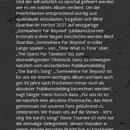
Und der will natürlich so epochal gefeiert werden
wie es ein solches Album verdient. Um die
Feierlichkeiten entsprechend würdig und
spektakulär einzuläuten, begeben sich Blind
Guardian im Herbst 2021 auf einzigartige
„Somewhere Far Beyond“-Jubiläumstournee.
Erstmals in ihrer langen Geschichte werden Blind
Guardian „Somewhere Far Beyond“ in voller
Länge spielen – von „Time What Is Time“ über
„The Quest For Tanelorn“ bis zum
überwältigenden Titelstück. Ganz zu schweigen
natürlich vom unsterblichen Publikumsliebling
„The Bard‘s Song“. „‘Somewhere Far Beyond‘ ist
für uns ein enorm wichtiges Album und kann auch
gut 30 Jahre nach Erscheinen immer noch als
absoluter Publikumsliebling bezeichnet werden“,
sagt Sänger Hansi Kürsch dazu. „Für uns ist es
da natürlich eine absolute Ehrensache, das Werk
gemeinsam mit unseren Fans gebührend zu
zelebrieren. Wir freuen uns auf die Shows – let‘s
sing the bard’s song!“ Diese Tournee ist nicht nur
die einmalige Gelegenheit, diesen Klassiker in
seiner ganzen epischen Pracht live zu bestaunen;