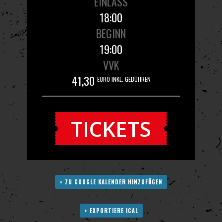
EINLASS
18:00
BEGINN
19:00
VVK
41,30
EURO INKL. GEBÜHREN
TICKETS
+ ZU GOOGLE KALENDER HINZUFÜGEN
+ EXPORTIERE ICAL