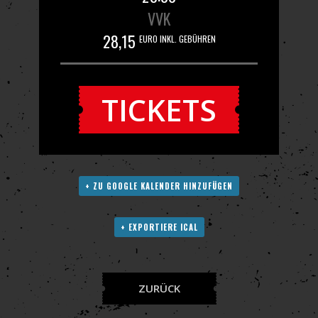
VVK
28,15
EURO INKL. GEBÜHREN
TICKETS
+ ZU GOOGLE KALENDER HINZUFÜGEN
+ EXPORTIERE ICAL
ZURÜCK