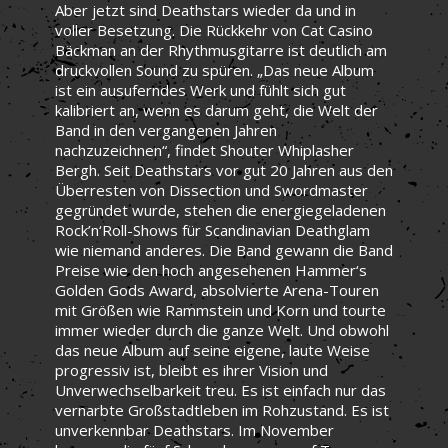
Aber jetzt sind Deathstars wieder da und in
voller Besetzung. Die Rückkehr von Cat Casino
Bäckman an der Rhythmusgitarre ist deutlich am
druckvollen Sound zu spüren. „Das neue Album
ist ein ausuferndes Werk und fühlt sich gut
kalibriert an, wenn es darum geht, die Welt der
Band in den vergangenen Jahren
nachzuzeichnen“, findet Shouter Whiplasher
Bergh. Seit Deathstars vor gut 20 Jahren aus den
Überresten von Dissection und Swordmaster
gegründet wurde, stehen die energiegeladenen
Rock’n‘Roll-Shows für Scandinavian Deathglam
wie niemand anderes. Die Band gewann die Band
Preise wie den hoch angesehenen Hammer‘s
Golden Gods Award, absolvierte Arena-Touren
mit Größen wie Rammstein und Korn und tourte
immer wieder durch die ganze Welt. Und obwohl
das neue Album auf seine eigene, laute Weise
progressiv ist, bleibt es ihrer Vision und
Unverwechselbarkeit treu. Es ist einfach nur das
vernarbte Großstadtleben im Rohzustand. Es ist
unverkennbar Deathstars. Im November