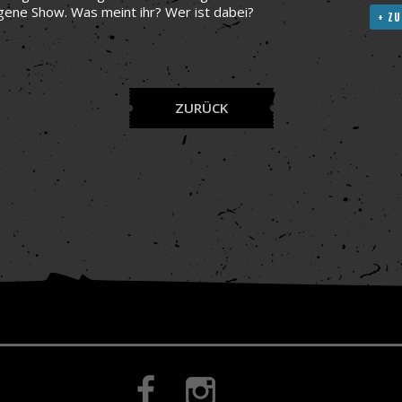
ene Show. Was meint ihr? Wer ist dabei?
+ ZU
ZURÜCK