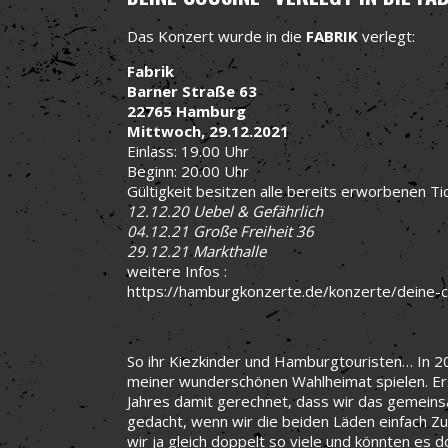
Das Konzert wurde in die
FABRIK
verlegt:
Fabrik
Barner Straße 63
22765 Hamburg
Mittwoch, 29.12.2021
Einlass: 19.00 Uhr
Beginn: 20.00 Uhr
Gültigkeit besitzen alle bereits erworbenen Ti
12.12.20 Uebel & Gefährlich
04.12.21 Große Freiheit 36
29.12.21 Markthalle
weitere Infos :
https://hamburgkonzerte.de/konzerte/deine-c
So ihr Kiezkinder und Hamburgtouristen… In 20
meiner wunderschönen Wahlheimat spielen. Er
Jahres damit gerechnet, dass wir das gemeinsam
gedacht, wenn wir die beiden Läden einfach Z
wir ja gleich doppelt so viele und könnten e