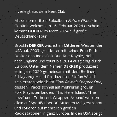
– verlegt aus dem Kent Club
Mit seinem dritten Soloalbum
Future Ghosts
im
Gepäck, welches am 16. Februar 2024 erscheint,
kommt
DEKKER
im März 2024 auf große
Deutschland-Tour.
Brookln
DEKKER
wächst im Mittleren Westen der
USA auf. 2003 gründet er mit seiner Frau Ruth
Dekker das Indie-Folk Duo Rue Royale, zieht
nach England und tourt bis 2014 ausgiebig durch
Europa. Unter dem Namen
DEKKER
produziert
er im Jahr 2020 gemeinsam mit dem Berliner
Schlagzeuger und Produzenten Stefan Wittich
sein erstes Soloalbum
Slow Reveal: Chapter One
,
dessen Tracks schnell auf mehreren großen
Folk-Playlisten landen. ‘This Here Island’, ‘The
Love’ und ‘Tethered, Wrapped Around’ werden
allein auf Spotify über 30 Millionen Mal gestreamt
und rotieren auf mehreren großen
Radiostationen in ganz Europa. In den USA steigt