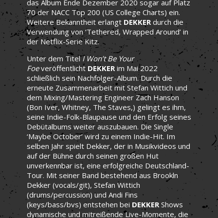
das Album Ende Dezember 2020 sogar auf Platz
70 der NACC Top 200 (US College Charts) ein.
Weitere Bekanntheit erlangt
DEKKER
durch die
Verwendung von ‘Tethered, Wrapped Around’ in
der Netflix-Serie Kitz.
Unter dem Titel
I Won’t Be Your
Foe
veröffentlicht
DEKKER
im Mai 2022
schließlich sein Nachfolger-Album. Durch die
erneute Zusammenarbeit mit Stefan Wittich und
dem Mixing/Mastering Engineer Zach Hanson
(Bon Iver, Whitney, The Staves,) gelingt es ihm,
seine Indie-Folk-Blaupause und den Erfolg seines
Debütalbums weiter auszubauen. Die Single
‘Maybe October’ wird zu einem Indie-Hit. Im
selben Jahr spielt Dekker, der in Musikvideos und
auf der Bühne durch seinen großen Hut
unverkennbar ist, eine erfolgreiche Deutschland-
Tour. Mit seiner Band bestehend aus Brookln
Dekker (vocals/git), Stefan Wittich
(drums/percussion) und Andi Fins
(keys/bass/bvs) entstehen bei
DEKKER
Shows
dynamische und mitreißende Live-Momente, die