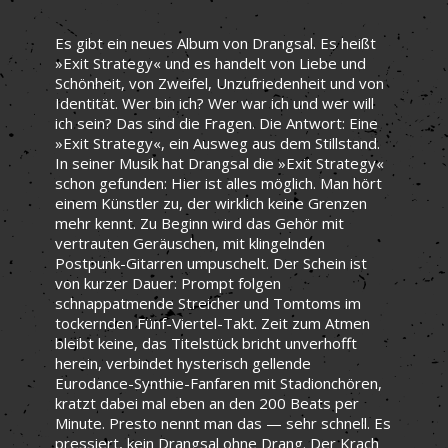
Es gibt ein neues Album von Drangsal. Es heißt
»Exit Strategy« und es handelt von Liebe und
Schönheit, von Zweifel, Unzufriedenheit und von
Identität. Wer bin ich? Wer war ich und wer will
ich sein? Das sind die Fragen. Die Antwort: Eine
»Exit Strategy«, ein Ausweg aus dem Stillstand.
In seiner Musik hat Drangsal die »Exit Strategy«
schon gefunden: Hier ist alles möglich. Man hört
einem Künstler zu, der wirklich keine Grenzen
mehr kennt. Zu Beginn wird das Gehör mit
vertrauten Geräuschen, mit klingelnden
Postpunk-Gitarren umpuschelt. Der Schein ist
von kurzer Dauer: Prompt folgen
schnappatmende Streicher und Tomtoms im
tockernden Fünf-Viertel-Takt. Zeit zum Atmen
bleibt keine, das Titelstück bricht unverhofft
herein, verbindet hysterisch gellende
Eurodance-Synthie-Fanfaren mit Stadionchören,
kratzt dabei mal eben an den 200 Beats per
Minute. Presto nennt man das — sehr schnell. Es
pressiert, kein Drangsal ohne Drang. Der Krach