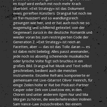
im Kopf wird einfach mit noch mehr Krach
übertönt. »Exit Strategy« ist das Dokument
eines gereiften Künstlers. Drangsal hat noch nie
so frei musiziert und so wandlungsreich
gesungen wie hier, und er hat auch noch nie so
wagemutig und schillernd getextet: von der
Gegenwart zurück in die deutsche Romantik und
wieder voran bis zum restringierten Code der
Generation Z. »Exit Strategy« ist reich an
Facetten, aber — das ist das Tolle daran — es
ist dabei nicht beliebig: Alles passt aneinander,
jede noch so abseitig scheinende musikalische
oder lyrische Volte fügt sich bruchlos in ein
großes Bild. Drangsal hat Musik und Text selbst
geschrieben, bedient auch die meisten
Instrumente. Einzelne Refrains komponierte er
gemeinsam mit Live-Gitarrist Oliver Heinrich, für
einige Zeilen holte er Rat bei Podcast-Partner
Casper oder Dirk von Lowtzow ein, in den
Chören sind unter anderem Ilgen-Nur und Mia
Morgan zu hören, die wiederkehrenden Violinen
Sam Vance-Law zuzuschreiben. Bei einem