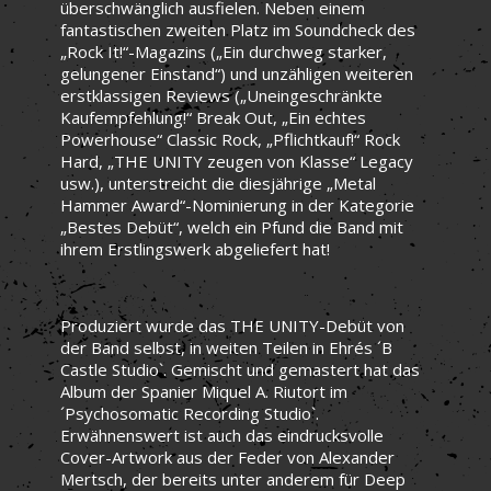
überschwänglich ausfielen. Neben einem
fantastischen zweiten Platz im Soundcheck des
„Rock It!“-Magazins („Ein durchweg starker,
gelungener Einstand“) und unzähligen weiteren
erstklassigen Reviews („Uneingeschränkte
Kaufempfehlung!“ Break Out, „Ein echtes
Powerhouse“ Classic Rock, „Pflichtkauf!“ Rock
Hard, „THE UNITY zeugen von Klasse“ Legacy
usw.), unterstreicht die diesjährige „Metal
Hammer Award“-Nominierung in der Kategorie
„Bestes Debüt“, welch ein Pfund die Band mit
ihrem Erstlingswerk abgeliefert hat!
Produziert wurde das THE UNITY-Debüt von
der Band selbst, in weiten Teilen in Ehrés ´B
Castle Studio`. Gemischt und gemastert hat das
Album der Spanier Miquel A. Riutort im
´Psychosomatic Recording Studio`.
Erwähnenswert ist auch das eindrucksvolle
Cover-Artwork aus der Feder von Alexander
Mertsch, der bereits unter anderem für Deep