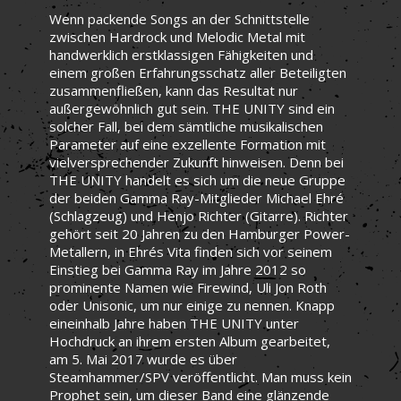
Wenn packende Songs an der Schnittstelle
zwischen Hardrock und Melodic Metal mit
handwerklich erstklassigen Fähigkeiten und
einem großen Erfahrungsschatz aller Beteiligten
zusammenfließen, kann das Resultat nur
außergewöhnlich gut sein. THE UNITY sind ein
solcher Fall, bei dem sämtliche musikalischen
Parameter auf eine exzellente Formation mit
vielversprechender Zukunft hinweisen. Denn bei
THE UNITY handelt es sich um die neue Gruppe
der beiden Gamma Ray-Mitglieder Michael Ehré
(Schlagzeug) und Henjo Richter (Gitarre). Richter
gehört seit 20 Jahren zu den Hamburger Power-
Metallern, in Ehrés Vita finden sich vor seinem
Einstieg bei Gamma Ray im Jahre 2012 so
prominente Namen wie Firewind, Uli Jon Roth
oder Unisonic, um nur einige zu nennen. Knapp
eineinhalb Jahre haben THE UNITY unter
Hochdruck an ihrem ersten Album gearbeitet,
am 5. Mai 2017 wurde es über
Steamhammer/SPV veröffentlicht. Man muss kein
Prophet sein, um dieser Band eine glänzende