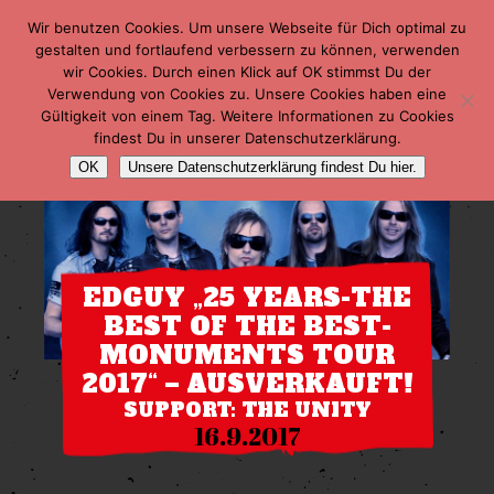
Wir benutzen Cookies. Um unsere Webseite für Dich optimal zu
gestalten und fortlaufend verbessern zu können, verwenden
wir Cookies. Durch einen Klick auf OK stimmst Du der
Verwendung von Cookies zu. Unsere Cookies haben eine
Gültigkeit von einem Tag. Weitere Informationen zu Cookies
findest Du in unserer Datenschutzerklärung.
OK
Unsere Datenschutzerklärung findest Du hier.
EDGUY „25 YEARS-THE
BEST OF THE BEST-
MONUMENTS TOUR
2017“ – AUSVERKAUFT!
SUPPORT: THE UNITY
16.9.2017