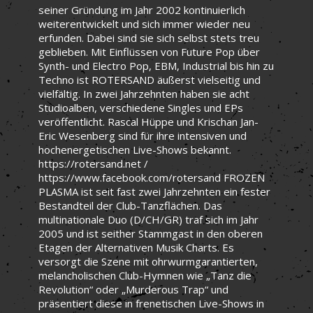
seiner Gründung im Jahr 2002 kontinuierlich
weiterentwickelt und sich immer wieder neu
erfunden. Dabei sind sie sich selbst stets treu
geblieben. Mit Einflüssen von Future Pop über
Synth- und Electro Pop, EBM, Industrial bis hin zu
Techno ist ROTERSAND äußerst vielseitig und
vielfältig. In zwei Jahrzehnten haben sie acht
Studioalben, verschiedene Singles und EPs
veröffentlicht. Rascal Hüppe und Krischan Jan-
Eric Wesenberg sind für ihre intensiven und
hochenergetischen Live-Shows bekannt.
https://rotersand.net /
https://www.facebook.com/rotersand FROZEN
PLASMA ist seit fast zwei Jahrzehnten ein fester
Bestandteil der Club-Tanzflächen. Das
multinationale Duo (D/CH/GR) traf sich im Jahr
2005 und ist seither Stammgast in den oberen
Etagen der Alternativen Musik Charts. Es
versorgt die Szene mit ohrwurmgarantierten,
melancholischen Club-Hymnen wie „Tanz die
Revolution“ oder „Murderous Trap“ und
präsentiert diese in frenetischen Live-Shows in