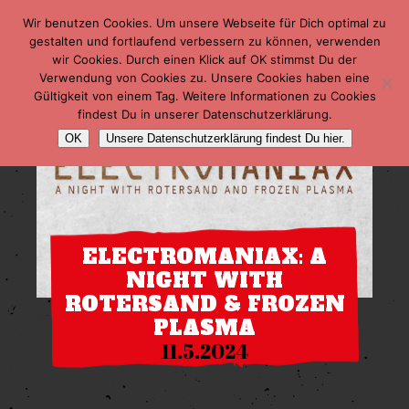
Wir benutzen Cookies. Um unsere Webseite für Dich optimal zu
gestalten und fortlaufend verbessern zu können, verwenden
wir Cookies. Durch einen Klick auf OK stimmst Du der
Verwendung von Cookies zu. Unsere Cookies haben eine
Gültigkeit von einem Tag. Weitere Informationen zu Cookies
findest Du in unserer Datenschutzerklärung.
OK
Unsere Datenschutzerklärung findest Du hier.
ELECTROMANIAX: A
NIGHT WITH
ROTERSAND & FROZEN
PLASMA
11.5.2024