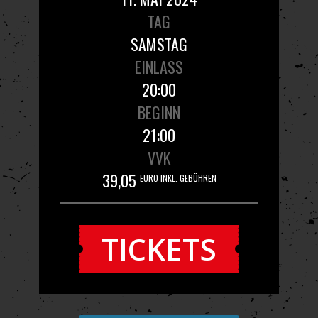
TAG
SAMSTAG
EINLASS
20:00
BEGINN
21:00
VVK
39,05
EURO INKL. GEBÜHREN
TICKETS