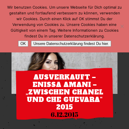
Wir benutzen Cookies. Um unsere Webseite für Dich optimal zu
gestalten und fortlaufend verbessern zu können, verwenden
wir Cookies. Durch einen Klick auf OK stimmst Du der
Verwendung von Cookies zu. Unsere Cookies haben eine
Gültigkeit von einem Tag. Weitere Informationen zu Cookies
findest Du in unserer Datenschutzerklärung.
OK
Unsere Datenschutzerklärung findest Du hier.
AUSVERKAUFT –
ENISSA AMANI –
„ZWISCHEN CHANEL
UND CHE GUEVARA“
2015
6.12.2015