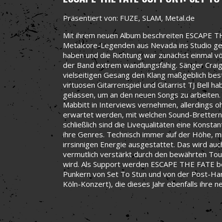
Präsentiert von: FUZE, SLAM, Metal.de
Mit ihrem neuen Album beschreiten ESCAPE THE
Metalcore-Legenden aus Nevada ins Studio ge
haben und die Richtung war zunächst einmal vö
der Band extrem wandlungsfähig. Sänger Craig
vielseitigen Gesang den Klang maßgeblich be
virtuosen Gitarrenspiel und Gitarrist TJ Bell h
gelassen, um an den neuen Songs zu arbeiten. 
Mabbitt in Interviews vernehmen, allerdings o
erwartet werden, mit welchen Sound-Bretter
schließlich sind die Livequalitäten eine Kons
ihre Genres. Technisch immer auf der Höhe, mi
irrsinnigen Energie ausgestattet. Das wird auc
vermutlich verstärkt durch den bewährten Tou
wird. Als Support werden ESCAPE THE FATE beg
Punkern von Set To Stun und von der Post-Ha
Köln-Konzert), die dieses Jahr ebenfalls ihre ne