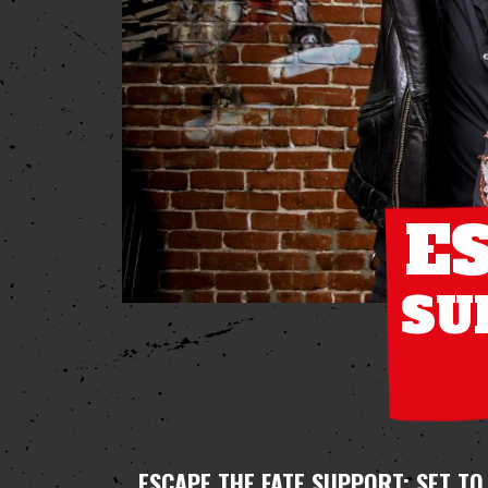
E
SU
ESCAPE THE FATE
SUPPORT: SET TO