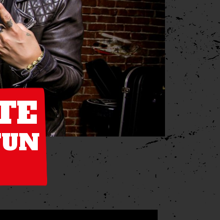
TE
TUN