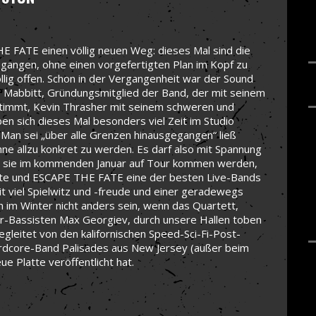
 FATE einen völlig neuen Weg: dieses Mal sind die
gangen, ohne einen vorgefertigten Plan im Kopf zu
llig offen. Schon in der Vergangenheit war der Sound
 Mabbitt, Gründungsmitglied der Band, der mit seinem
stimmt, Kevin Thrasher mit seinem schweren und
aben sich dieses Mal besonders viel Zeit im Studio
Man sei „über alle Grenzen hinausgegangen“ ließ
hne allzu konkret zu werden. Es darf also mit Spannung
n sie im kommenden Januar auf Tour kommen werden,
tante und ESCAPE THE FATE eine der besten Live-Bands
t viel Spielwitz und -freude und einer geradewegs
h im Winter nicht anders sein, wenn das Quartett,
r-Bassisten Max Georgiev, durch unsere Hallen toben
leitet von den kalifornischen Speed-Sci-Fi-Post-
rdcore-Band Palisades aus New Jersey (außer beim
ue Platte veröffentlicht hat.