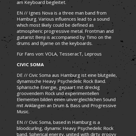
am Keyboard begleitet.
EN // Ignes Nova is a three man band from
Hamburg. Various influences lead to a sound
which most likely could be defined as
atmospheric progressive metal. Frontman and
guitarist Benji is accompanied by Timo on the
drums and Bjarne on the keyboards.
Für Fans von: VOLA, TesseracT, Leprous
CIVIC SOMA
DE // Civic Soma aus Hamburg ist eine blutgeile,
dynamische Heavy Psychedelic Rock Band.
Sphärische Energie, gepaart mit dreckig
groovendem Rock und experimentellen
Elementen bilden einen unvergleichlichen Sound
mit Anklängen an Drum & Bass und Progressive
Music.
EN // Civic Soma, based in Hamburg is a
bloodcurling, dynamic Heavy Psychedelic Rock
band. Spherical energy, united with dirty groovy