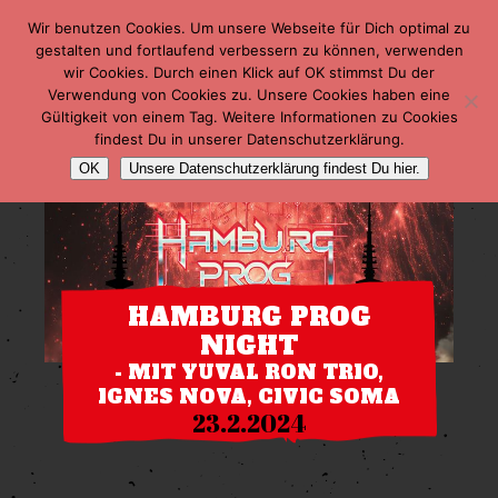
Wir benutzen Cookies. Um unsere Webseite für Dich optimal zu
gestalten und fortlaufend verbessern zu können, verwenden
wir Cookies. Durch einen Klick auf OK stimmst Du der
Verwendung von Cookies zu. Unsere Cookies haben eine
Gültigkeit von einem Tag. Weitere Informationen zu Cookies
findest Du in unserer Datenschutzerklärung.
OK
Unsere Datenschutzerklärung findest Du hier.
HAMBURG PROG
NIGHT
- MIT YUVAL RON TRIO,
IGNES NOVA, CIVIC SOMA
23.2.2024