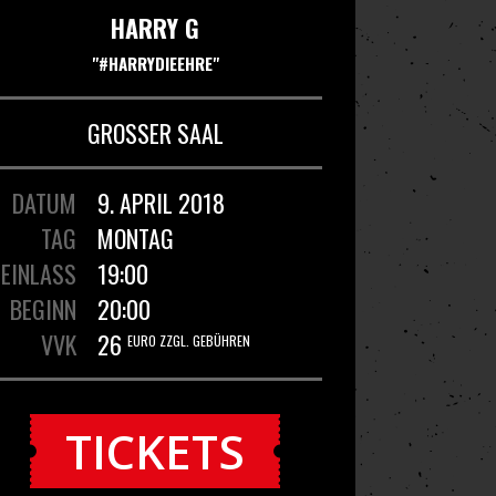
HARRY G
"#HARRYDIEEHRE"
GROSSER SAAL
DATUM
9. APRIL 2018
TAG
MONTAG
EINLASS
19:00
BEGINN
20:00
VVK
26
EURO ZZGL. GEBÜHREN
TICKETS