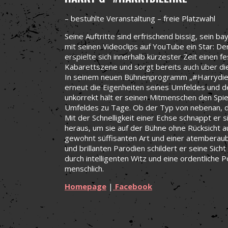
– bestuhlte Veranstaltung – freie Platzwahl
Seine Auftritte sind erfrischend bissig, sein ba
mit seinen Videoclips auf YouTube ein Star: De
erspielte sich innerhalb kürzester Zeit einen 
Kabarettszene und sorgt bereits auch über di
In seinem neuen Bühnenprogramm „#HarrydieEh
erneut die Eigenheiten seines Umfeldes und de
unkorrekt hält er seinen Mitmenschen den Spie
Umfeldes zu Tage. Ob der Typ von nebenan, di
Mit der Schnelligkeit einer Echse schnappt er 
heraus, um sie auf der Bühne ohne Rücksicht auf
gewohnt süffisanten Art und einer atemberaube
und brillanten Parodien schildert er seine Sich
durch intelligenten Witz und eine ordentliche 
menschlich.
Homepage
|
Facebook