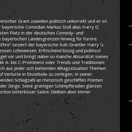
yerischer Grant zuweilen politisch unkorrekt und er ist
r bayerische Comedian Markus Stoll alias Harry G
festen Platz in der deutschen Comedy- und
e bayerischen Landesgrenzen hinweg für Furore.
re“ seziert der bayerische Kult-Grantler Harry G
ssen Lebewesen. Erfrischend bissig und politisch
gel vor und bringt dabei so manche Absurdität seines
e A- bis C-Prominenz oder Trends und Traditionen:
sich aus jeder sich bietenden Alltagssituation Themen
 Verluste in Einzelteile zu zerlegen. In seiner
nden Schlagzahl an rhetorisch geschliffen Pointen
t der Dinge. Seine grantigen Schimpftiraden glänzen
Portion bitterböser Satire, bleiben aber immer