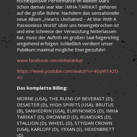
hochexplosive Performance im kleinen Marx.
Schon damals war klar: IMHA TARIKAT gehören
auf die große Bühne. Nachdem das sensationelle
neue Album „Hearts Unchained – At War With A
Passionless World“ über uns hineingebrochen ist
und eine Schneise der Verwüstung hinterlassen
hat, muss der Auftritt im großen Saal folgerichtig
umgehend erfolgen. Schließlich verdient unser
Publikum maximal mögliche Energiezufuhr!
www.facebook.com/imhatarikat
https://www.youtube.com/watch?v=4GyW1A2D-
xU
Das komplette Billing:
MORNE (USA), THE RUINS OF BEVERAST (D),
DESASTER (D), HIGH SPIRITS (USA), BRUTUS
(B), SANHEDRIN (USA), EURYNOMOS (D), IMHA
TARIKAT (D), DROWNED (D), RUMOURS (D),
STALLION (D), WHEEL (D), STYGIAN CROWN
(USA), KARLOFF (D), YXXAN (S), HEXENBRETT
(D)