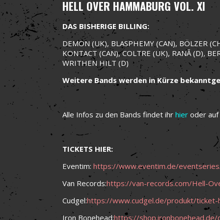
HELL OVER HAMMABURG VOL. XI
DAS BISHERIGE BILLING:
DEMON (UK), BLASPHEMY (CAN), BÖLZER (CH),
KONTACT (CAN), COLTRE (UK), RANĂ (D), BER
WRITHEN HILT (D)
Weitere Bands werden in Kürze bekanntg
Alle Infos zu den Bands findet ihr
hier
oder auf 
TICKETS HIER:
Eventim:
https://www.eventim.de/eventseries
Van Records:
https://van-records.com/Hell-O
Cudgel:
https://www.cudgel.de/produkt/ticket-
Iron Bonehead:
https://shop.ironbonehead.de/