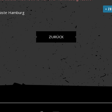
+ ZU
kiste Hamburg
ZURÜCK