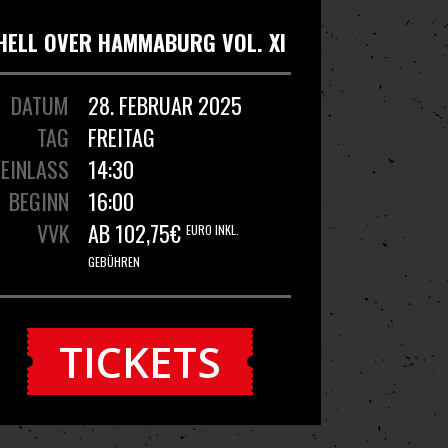
HELL OVER HAMMABURG VOL. XI
DATUM
28. FEBRUAR 2025
TAG
FREITAG
EINLASS
14:30
BEGINN
16:00
VVK
AB 102,75€
EURO INKL.
GEBÜHREN
TICKETS