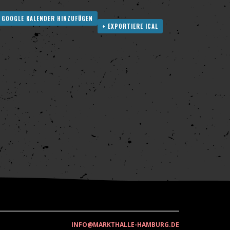
 GOOGLE KALENDER HINZUFÜGEN
+ EXPORTIERE ICAL
INFO@MARKTHALLE-HAMBURG.DE