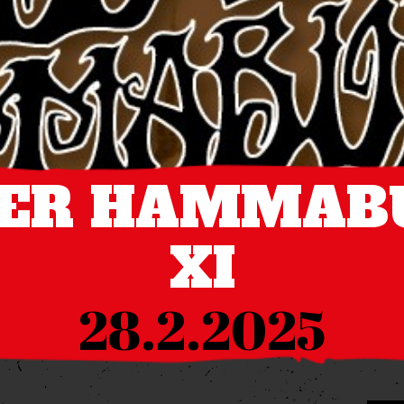
VER HAMMABU
XI
28.2.2025