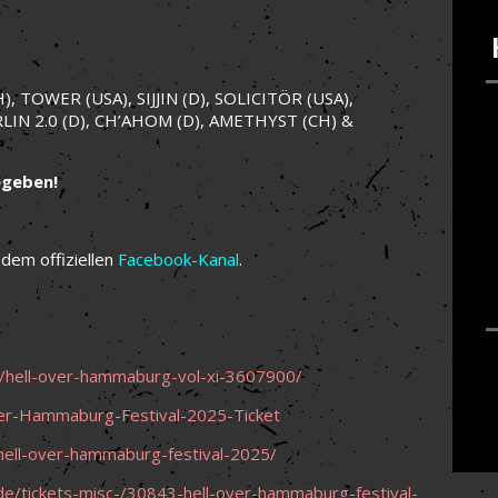
 TOWER (USA), SIJJIN (D), SOLICITÖR (USA),
LIN 2.0 (D), CH’AHOM (D), AMETHYST (CH) &
egeben!
dem offiziellen
Facebook-Kanal
.
/hell-over-hammaburg-vol-xi-3607900/
ver-Hammaburg-Festival-2025-Ticket
hell-over-hammaburg-festival-2025/
de/tickets-misc-/30843-hell-over-hammaburg-festival-