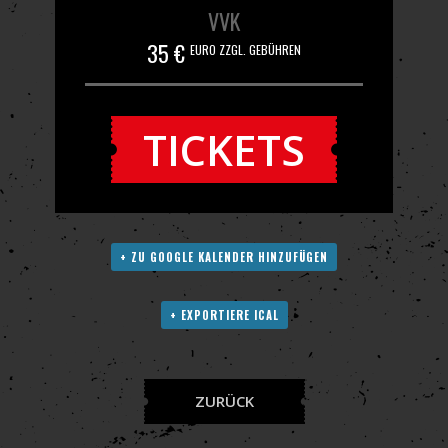
VVK
35 €
EURO ZZGL. GEBÜHREN
TICKETS
+ ZU GOOGLE KALENDER HINZUFÜGEN
+ EXPORTIERE ICAL
ZURÜCK