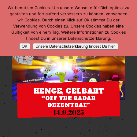
Wir benutzen Cookies. Um unsere Webseite für Dich optimal zu
gestalten und fortlaufend verbessern zu können, verwenden
wir Cookies. Durch einen Klick auf OK stimmst Du der
Verwendung von Cookies zu. Unsere Cookies haben eine
Gültigkeit von einem Tag. Weitere Informationen zu Cookies
findest Du in unserer Datenschutzerklärung.
OK
Unsere Datenschutzerklärung findest Du hier.
HENGE, GELBART
**OFF THE RADAR
DEZENTRAL**
14.9.2025