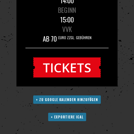
14:00
BEGINN
15:00
VVK
AB 70
EURO ZZGL. GEBÜHREN
TICKETS
+ ZU GOOGLE KALENDER HINZUFÜGEN
+ EXPORTIERE ICAL