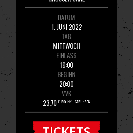
DATUM
1. JUNI 2022
TAG
MITTWOCH
EINLASS
19:00
BEGINN
20:00
VVK
23,70
EURO INKL. GEBÜHREN
TICKETS