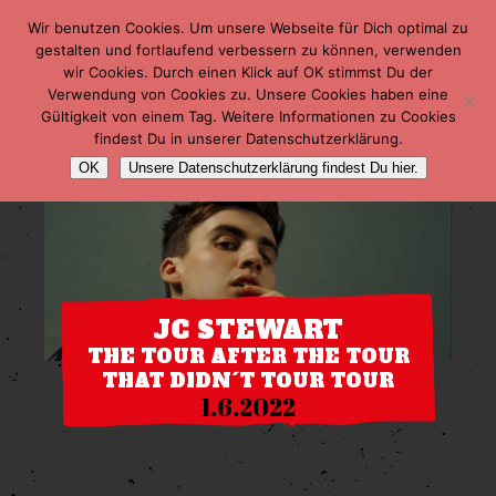
Wir benutzen Cookies. Um unsere Webseite für Dich optimal zu
gestalten und fortlaufend verbessern zu können, verwenden
wir Cookies. Durch einen Klick auf OK stimmst Du der
Verwendung von Cookies zu. Unsere Cookies haben eine
Gültigkeit von einem Tag. Weitere Informationen zu Cookies
findest Du in unserer Datenschutzerklärung.
OK
Unsere Datenschutzerklärung findest Du hier.
JC STEWART
THE TOUR AFTER THE TOUR
THAT DIDN´T TOUR TOUR
1.6.2022