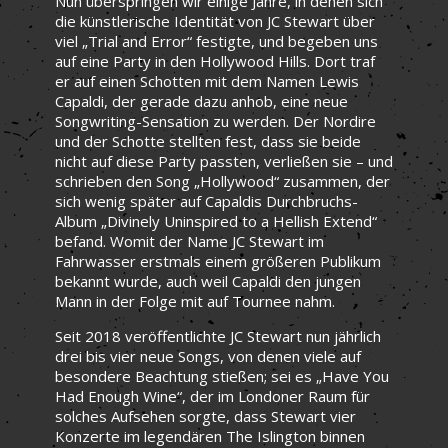
Nun überspringen wir einige Jahre, in denen sich
die künstlerische Identität von JC Stewart über
viel „Trial and Error“ festigte, und begeben uns
auf eine Party in den Hollywood Hills. Dort traf
er auf einen Schotten mit dem Namen Lewis
Capaldi, der gerade dazu anhob, eine neue
Songwriting-Sensation zu werden. Der Nordire
und der Schotte stellten fest, dass sie beide
nicht auf diese Party passten, verließen sie – und
schrieben den Song „Hollywood“ zusammen, der
sich wenig später auf Capaldis Durchbruchs-
Album „Divinely Uninspired to a Hellish Extend“
befand. Womit der Name JC Stewart im
Fahrwasser erstmals einem größeren Publikum
bekannt wurde, auch weil Capaldi den jungen
Mann in der Folge mit auf Tournee nahm.
Seit 2018 veröffentlichte JC Stewart nun jährlich
drei bis vier neue Songs, von denen viele auf
besondere Beachtung stießen; sei es „Have You
Had Enough Wine“, der im Londoner Raum für
solches Aufsehen sorgte, dass Stewart vier
Konzerte im legendären The Islington binnen