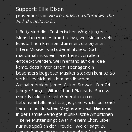
Support: Ellie Dixon
präsentiert von
Bedroomdisco, kulturnews, The-
Pick.de, delta radio
Häufig sind die künstlerischen Wege junger
Menschen vorbestimmt, etwa, weil sie aus sehr
kunstaffinen Familien stammen, die eigenen
Eltern Musiker sind oder ähnliches. Doch
manchmal muss ein Talent erst von allein
entdeckt werden, weil niemand auf die Idee
käme, dass hinter einem Teenager ein
besonders begabter Musiker stecken könnte. So
verhält es sich mit dem nordirischen
Ausnahmetalent James Callum Stewart. Der 24-
jährige Sänger, Gitarrist und Pianist ist Spross
einer Familie, die seit Generationen im
Lebensmittelhandel tätig ist, und wuchs auf einer
Farm im nordirischen Magherafelt auf. Niemand
in der Familie verfolgte musikalische Ambitionen
– seine Mutter singt zwar in einem Chor, „aber
nur aus Spaß an der Freude“, wie er sagt. Zu
Hause gab es noch nicht einmal die für junge