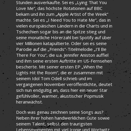
Stunden ausverkaufte. Sei es „Lying That You
Love Me“, das höchste Rotationen auf BBC
bekam und ihn zum „Apple Artist of the Week“
machte. Sei es „I Need You to Hate Me“, das in
vielen europäischen Ländern in die Charts und in
Tschechien sogar bis an die Spitze stieg und
seine monatliche Hörerzahl bei Spotify auf über
vier Millionen katapultierte. Oder sei es seine
Parodie auf die „Friends“-Titelmelodie „I’ll Be
There For You“, die u.a. Jennifer Aniston auffiel
und ihm seine ersten Auftritte im US-Fernsehen
bescherte. Mit seiner ersten EP „When the
Lights Hit the Room“, die er zusammen mit
seinem Idol Tom Odell schrieb und im
vergangenen November veröffentlichte, deutet
sich nun endgültig an, dass hier ein neuer Star
gefühlvoller, warmer, akustischer Popmusik
heranwächst.
Doch was genau zeichnen seine Songs aus?
Neben ihrer hohen handwerklichen Güte sowie
seinem Talent, selbst den traurigsten
Lebensmomenten mit viel Ironie und Wortwitz