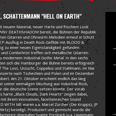
T, SCHATTENMANN
"HELL ON EARTH"
t neuem Material, neuer Härte und frischem Look
JOHNNY DEATHSHADOW bereit, die Bühnen der Republik
rten Gitarren und Ohrwurm-Melodien erneut in Schutt
 EP-Ausflug in Death Rock-Gefilde mit BLOOD &
ig zu einer neuen Eigenständigkeit gefunden.
und Combichrist treffen sich metallische Gitarren-
zu modernem Industrial Gothic Metal. In den sechs
ten sich die Hamburger die Bühne bereits erfolgreich
Of The Lost, Unzucht, Coppelius und Stahlmann. Im Mai
Konzerte nach Tschechien und Polen und im Dezember
ert. Am 21. Oktober erscheint endlich das lang
seiner einmaligen Mischung aus Industrial Rock,
ür die deutsche Szene setzen könnte. Der vorab
das harte „Black Clouds, Dark Hearts“ zeigen dabei,
 mit ihrem innovativen, facettenreichen Sound
D WITH ME waren u.a. Marcel Zürcher (Die Krupps), JP
. Wirtz) beteiligt. Produziert und gemischt wurde die
 Mastering übernahm Svante Forsbäck (u.a. Lindemann,