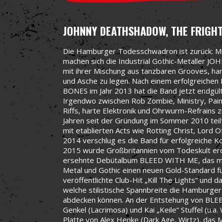
JOHNNY DEATHSHADOW, THE FRIGH
Die Hamburger Todesschwadron ist zurück: Mi
machen sich die Industrial Gothic-Metaller 
mit ihrer Mischung aus tanzbaren Grooves, ha
und Asche zu legen. Nach einem erfolgreichen
BONES im Jahr 2013 hat die Band jetzt endgült
Irgendwo zwischen Rob Zombie, Ministry, Pain 
Riffs, harte Elektronik und Ohrwurm-Refrains 
Jahren seit der Gründung im Sommer 2010 teil
mit etablierten Acts wie Rotting Christ, Lord 
2014 verschlug es die Band für erfolgreiche 
2015 wurde Großbritannien vom Todeskult erob
ersehnte Debütalbum BLEED WITH ME, das mit 
Metal und Gothic einen neuen Gold-Standard f
veröffentlichte Club-Hit „Kill The Lights“ und 
welche stilistische Spannbreite die Hamburger
abdecken können. An der Entstehung von BLEE
Genkel (Lacrimosa) und Kai „Keile“ Stuffel (u.a
Platte von Alex Henke (Dark Age, Wirtz), das