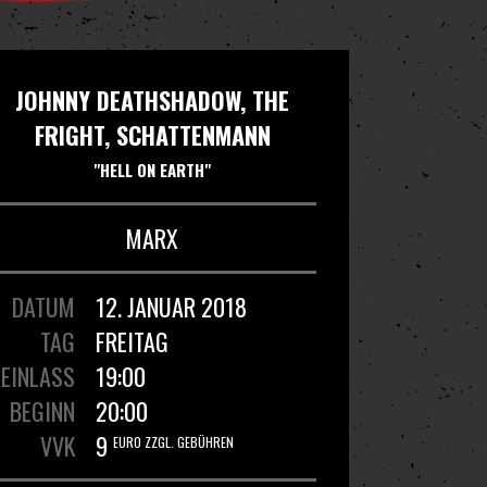
JOHNNY DEATHSHADOW, THE
FRIGHT, SCHATTENMANN
"HELL ON EARTH"
MARX
DATUM
12. JANUAR 2018
TAG
FREITAG
EINLASS
19:00
BEGINN
20:00
VVK
9
EURO ZZGL. GEBÜHREN