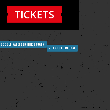
TICKETS
 GOOGLE KALENDER HINZUFÜGEN
+ EXPORTIERE ICAL