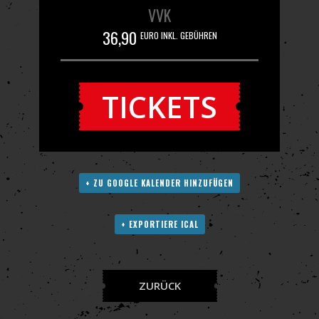
VVK
36,90
EURO INKL. GEBÜHREN
TICKETS
+ ZU GOOGLE KALENDER HINZUFÜGEN
+ EXPORTIERE ICAL
ZURÜCK