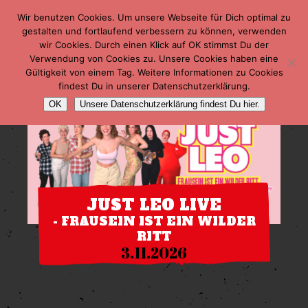
Wir benutzen Cookies. Um unsere Webseite für Dich optimal zu
gestalten und fortlaufend verbessern zu können, verwenden
wir Cookies. Durch einen Klick auf OK stimmst Du der
Verwendung von Cookies zu. Unsere Cookies haben eine
Gültigkeit von einem Tag. Weitere Informationen zu Cookies
findest Du in unserer Datenschutzerklärung.
OK
Unsere Datenschutzerklärung findest Du hier.
JUST LEO LIVE
- FRAUSEIN IST EIN WILDER
RITT
3.11.2026