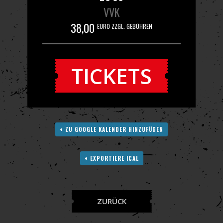
VVK
38,00
EURO ZZGL. GEBÜHREN
TICKETS
+ ZU GOOGLE KALENDER HINZUFÜGEN
+ EXPORTIERE ICAL
ZURÜCK