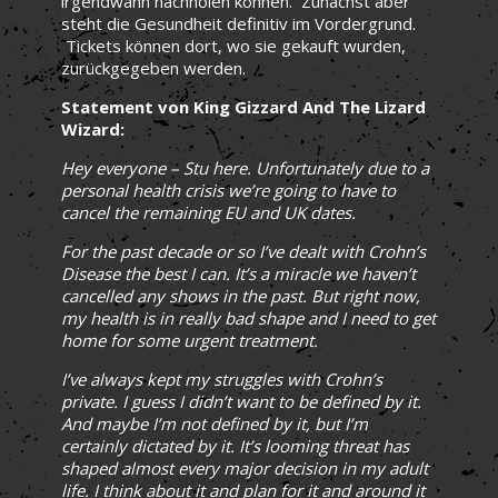
irgendwann nachholen können. Zunächst aber
steht die Gesundheit definitiv im Vordergrund.
Tickets können dort, wo sie gekauft wurden,
zurückgegeben werden.
Statement von King Gizzard And The Lizard
Wizard:
Hey everyone – Stu here. Unfortunately due to a
personal health crisis we’re going to have to
cancel the remaining EU and UK dates.
For the past decade or so I’ve dealt with Crohn’s
Disease the best I can. It’s a miracle we haven’t
cancelled any shows in the past. But right now,
my health is in really bad shape and I need to get
home for some urgent treatment.
I’ve always kept my struggles with Crohn’s
private. I guess I didn’t want to be defined by it.
And maybe I’m not defined by it, but I’m
certainly dictated by it. It’s looming threat has
shaped almost every major decision in my adult
life. I think about it and plan for it and around it