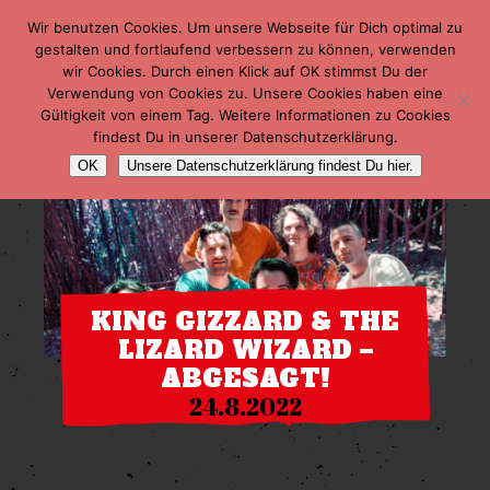
Wir benutzen Cookies. Um unsere Webseite für Dich optimal zu
gestalten und fortlaufend verbessern zu können, verwenden
wir Cookies. Durch einen Klick auf OK stimmst Du der
Verwendung von Cookies zu. Unsere Cookies haben eine
Gültigkeit von einem Tag. Weitere Informationen zu Cookies
findest Du in unserer Datenschutzerklärung.
OK
Unsere Datenschutzerklärung findest Du hier.
KING GIZZARD & THE
LIZARD WIZARD –
ABGESAGT!
24.8.2022