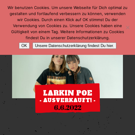
Wir benutzen Cookies. Um unsere Webseite für Dich optimal zu
gestalten und fortlaufend verbessern zu können, verwenden
wir Cookies. Durch einen Klick auf OK stimmst Du der
Verwendung von Cookies zu. Unsere Cookies haben eine
Gültigkeit von einem Tag. Weitere Informationen zu Cookies
findest Du in unserer Datenschutzerklärung.
OK
Unsere Datenschutzerklärung findest Du hier.
LARKIN POE
- AUSVERKAUFT! -
6.6.2022