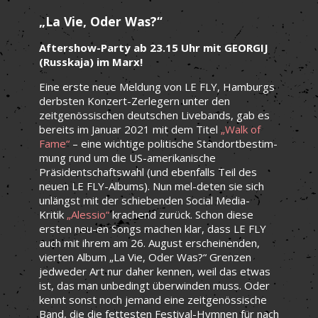
„La Vie, Oder Was?“
Aftershow-Party ab 23.15 Uhr mit GEORGIJ
(Russkaja) im Marx!
Eine erste neue Meldung von LE FLY, Hamburgs
derbsten Konzert-Zerlegern unter den
zeitgenössischen deutschen Livebands, gab es
bereits im Januar 2021 mit dem Titel
„Walk of
Fame“
– eine wichtige politische Standortbestim-
mung rund um die US-amerikanische
Präsidentschaftswahl (und ebenfalls Teil des
neuen LE FLY-Albums). Nun mel-deten sie sich
unlängst mit der schiebenden Social Media-
Kritik
„Alessio“
krachend zurück. Schon diese
ersten neu-en Songs machen klar, dass LE FLY
auch mit ihrem am 26. August erscheinenden,
vierten Album „La Vie, Oder Was?“ Grenzen
jedweder Art nur daher kennen, weil das etwas
ist, das man unbedingt überwinden muss. Oder
kennt sonst noch jemand eine zeitgenössische
Band, die die fettesten Festival-Hymnen für nach