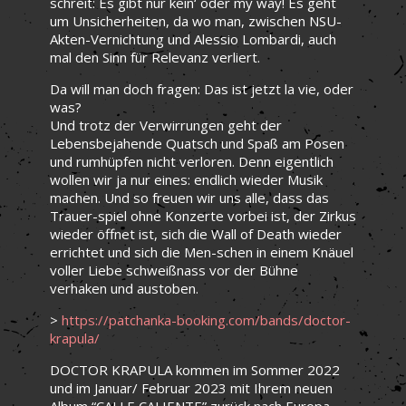
schreit: Es gibt nur kein‘ oder my way! Es geht
um Unsicherheiten, da wo man, zwischen NSU-
Akten-Vernichtung und Alessio Lombardi, auch
mal den Sinn für Relevanz verliert.
Da will man doch fragen: Das ist jetzt la vie, oder
was?
Und trotz der Verwirrungen geht der
Lebensbejahende Quatsch und Spaß am Posen
und rumhüpfen nicht verloren. Denn eigentlich
wollen wir ja nur eines: endlich wieder Musik
machen. Und so freuen wir uns alle, dass das
Trauer-spiel ohne Konzerte vorbei ist, der Zirkus
wieder öffnet ist, sich die Wall of Death wieder
errichtet und sich die Men-schen in einem Knäuel
voller Liebe schweißnass vor der Bühne
verhaken und austoben.
>
https://patchanka-booking.com/bands/doctor-
krapula/
DOCTOR KRAPULA kommen im Sommer 2022
und im Januar/ Februar 2023 mit Ihrem neuen
Album “CALLE CALIENTE” zurück nach Europa.