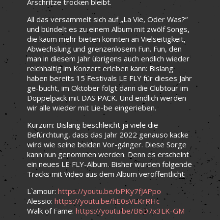
Arschritze trocken bleibt.
All das versammelt sich auf „La Vie, Oder Was?“
und bündelt es zu einem Album mit zwölf Songs,
die kaum mehr bieten könnten an Vielseitigkeit,
Abwechslung und grenzenlosem Fun. Fun, den
man in diesem Jahr übrigens auch endlich wieder
reichhaltig im Konzert erleben kann: Bislang
haben bereits 15 Festivals LE FLY für dieses Jahr
ge-bucht, im Oktober folgt dann die Clubtour im
Doppelpack mit DAS PACK. Und endlich werden
wir alle wieder mit Lie-be eingerieben.
Kurzum: Bislang beschleicht ja viele die
Befürchtung, dass das Jahr 2022 genauso kacke
wird wie seine beiden Vor-gänger. Diese Sorge
kann nun genommen werden. Denn es erscheint
ein neues LE FLY-Album. Bisher wurden folgende
Tracks mit Video aus dem Album veröffentlicht:
L`amour:
https://youtu.be/bPKy7fJAPpo
Alessio:
https://youtu.be/hE0sVLKrRHc
Walk of Fame:
https://youtu.be/B6D7x3LK-GM