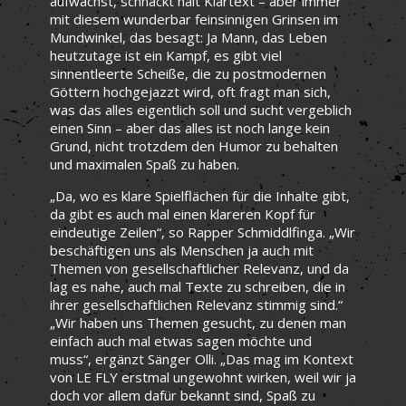
aufwächst, schnackt halt Klartext – aber immer
mit diesem wunderbar feinsinnigen Grinsen im
Mundwinkel, das besagt: Ja Mann, das Leben
heutzutage ist ein Kampf, es gibt viel
sinnentleerte Scheiße, die zu postmodernen
Göttern hochgejazzt wird, oft fragt man sich,
was das alles eigentlich soll und sucht vergeblich
einen Sinn – aber das alles ist noch lange kein
Grund, nicht trotzdem den Humor zu behalten
und maximalen Spaß zu haben.
„Da, wo es klare Spielflächen für die Inhalte gibt,
da gibt es auch mal einen klareren Kopf für
eindeutige Zeilen“, so Rapper Schmiddlfinga. „Wir
beschäftigen uns als Menschen ja auch mit
Themen von gesellschaftlicher Relevanz, und da
lag es nahe, auch mal Texte zu schreiben, die in
ihrer gesellschaftlichen Relevanz stimmig sind.“
„Wir haben uns Themen gesucht, zu denen man
einfach auch mal etwas sagen möchte und
muss“, ergänzt Sänger Olli. „Das mag im Kontext
von LE FLY erstmal ungewohnt wirken, weil wir ja
doch vor allem dafür bekannt sind, Spaß zu