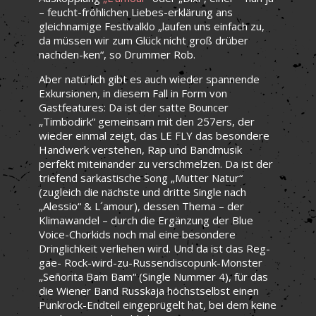
– feucht-fröhlichen Liebes-erklärung ans
gleichnamige Festivalklo „laufen uns einfach zu,
da müssen wir zum Glück nicht groß drüber
nachden-ken“, so Drummer Rob.
Aber natürlich gibt es auch wieder spannende
Exkursionen, in diesem Fall in Form von
Gastfeatures: Da ist der satte Bouncer
„Timbodirk“ gemeinsam mit den 257ers, der
wieder einmal zeigt, das LE FLY das besondere
Handwerk verstehen, Rap und Bandmusik
perfekt miteinander zu verschmelzen. Da ist der
triefend sarkastische Song „Mutter Natur“
(zugleich die nächste und dritte Single nach
„Alessio“ & L´amour), dessen Thema – der
Klimawandel – durch die Ergänzung der Blue
Voice-Chorkids noch mal eine besondere
Dringlichkeit verliehen wird. Und da ist das Reg-
gae- Rock-wird-zu-Russendiscopunk-Monster
„Señorita Bam Bam“ (Single Nummer 4), für das
die Wiener Band Russkaja höchstselbst einen
Punkrock-Endteil eingeprügelt hat, bei dem keine