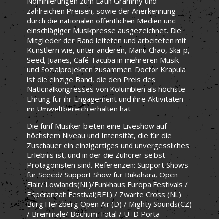
Nominierungen zum Latin Grammy und
zahlreichen Preisen, sowie der Anerkennung
durch die nationalen öffentlichen Medien und
einschlägiger Musikpresse ausgezeichnet. Die
Mitglieder der Band leiteten und arbeiteten mit
Künstlern wie, unter anderen, Manu Chao, Ska-p,
Seed, Juanes, Café Tacuba in mehreren Musik-
und Sozialprojekten zusammen. Doctor Krapula
ist die einzige Band, die den Preis des
Nationalkongresses von Kolumbien als höchste
Ehrung für ihr Engagement und ihre Aktivitäten
im Umweltbereich erhalten hat.
Die fünf Musiker bieten eine Liveshow auf
höchstem Niveau und Intensität, die für die
Zuschauer ein einzigartiges und unvergessliches
Erlebnis ist, und in der die Zuhörer selbst
Protagonisten sind. Referenzen: Support Shows
für Seeed/ Support Show für Bukahara, Open
Flair/ Lowlands(NL)/Funkhaus Europa Festivals /
Esperanzah Festival(BEL) / Zwarte Cross (NL)
Burg Herzberg Open Air (D) / Mighty Sounds(CZ)
/ Breminale/ Bochum Total / U+D Porta