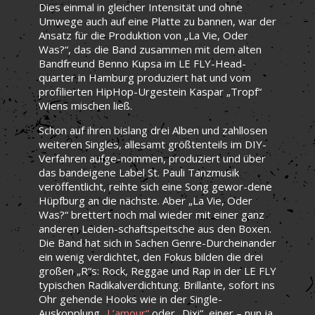
Dies einmal in gleicher Intensität und ohne
Umwege auch auf eine Platte zu bannen, war der
Ansatz für die Produktion von „La Vie, Oder
Was?“, das die Band zusammen mit dem alten
Bandfreund Benno Kupsa im LE FLY-Head-
quarter in Hamburg produziert hat und vom
profilierten HipHop-Urgestein Kaspar „Tropf“
Wiens mischen ließ.
Schon auf ihren bislang drei Alben und zahllosen
weiteren Singles, allesamt größtenteils im DIY-
Verfahren aufge-nommen, produziert und über
das bandeigene Label St. Pauli Tanzmusik
veröffentlicht, reihte sich eine Song gewor-dene
Hüpfburg an die nächste. Aber „La Vie, Oder
Was?“ brettert noch mal wieder mit einer ganz
anderen Leiden-schaftspeitsche aus den Boxen.
Die Band hat sich in Sachen Genre-Durcheinander
ein wenig verdichtet, den Fokus bilden die drei
großen „R“s: Rock, Reggae und Rap in der LE FLY
typischen Radikalverdichtung. Brillante, sofort ins
Ohr gehende Hooks wie in der Single-
Auskopplung
„L’amour“
oder „Dixi“, einer – nun ja