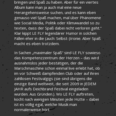
bringen und Spaß zu haben. Aber für ein viertes
Album kann man ja auch mal eine neue
Herangehensweise suchen, und es kann eben
genauso viel Spaß machen, mal über Phänomene
wie Social Media, Politik oder Klimawandel so zu
texten, dass der Spaß dabei nicht verloren geht.“
Klar kippt LE FLY legendärer Humor in solchen
Fällen eher in die (auch: Selbst-)Ironie. Aber Spaß
macht es eben trotzdem.
In Sachen „maximaler Spaß“ sind LE FLY sowieso
das Kompetenzzentrum der Herzen – das wird
ausnahmslos jeder bestätigen, der die
Marschmaschine schon einmal live erlebt hat, ob
im vor Schweiß dampfenden Club oder auf ihren
zahllosen Festivalgigs (sie sind übrigens die
einzige Band weltweit, die seit 2009 in JEDEM
JAHR aufs Deichbrand Festival eingeladen
wurden. Aus Gründen.). Wo LE FLY auftreten,
kocht nach wenigen Minuten jede Hütte – dabei
ist es völlig egal, welche Musik man
normalerweise hört.