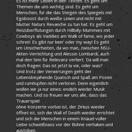
Es ist mehr Leben in den Texten. Es geht um
Themen die uns wichtig sind. Es geht um
Menschen, für die das Steigen des Spiegels mit
Egoboost durch weiße Linien und nicht mit
Mutter Naturs Revanche zu tun hat. Es geht um
Reizüberflutungen durch Hillbilly-Mummies mit
Cowboys als Vaddies am Walk of fame, wo jeder
schreit: Es gibt nur kein‘ oder my way! Es geht
um Unsicherheiten, da wo man, zwischen NSU-
Akten-Vernichtung und Alessio Lombardi, auch
mal den Sinn für Relevanz verliert. Da will man
doch fragen: Das ist jetzt la vie, oder was?
Und trotz der Verwirrungen geht der
Lebensbejahende Quatsch und Spaß am Posen
und rumhüpfen nicht verloren. Denn eigentlich
wollen wir ja nur eines: endlich wieder Musik
machen. Und so freuen wir uns alle, dass das
Trauerspiel
ohne Konzerte vorbei ist, der Zirkus wieder
öffnet ist, sich die Wall of Death wieder errichtet
und sich die Menschen in einem Knäuel voller
Liebe schweißnass vor der Bühne verhaken und
austoben.