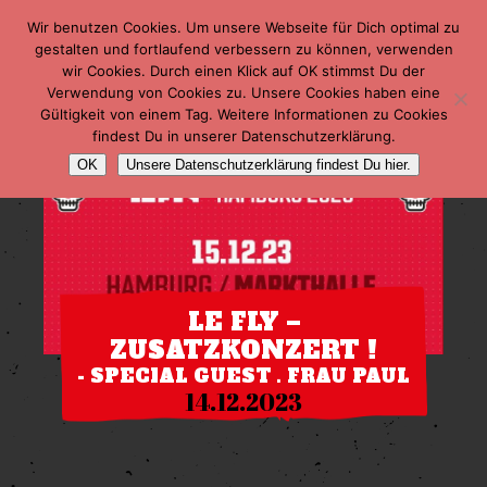
Wir benutzen Cookies. Um unsere Webseite für Dich optimal zu
gestalten und fortlaufend verbessern zu können, verwenden
wir Cookies. Durch einen Klick auf OK stimmst Du der
Verwendung von Cookies zu. Unsere Cookies haben eine
Gültigkeit von einem Tag. Weitere Informationen zu Cookies
findest Du in unserer Datenschutzerklärung.
OK
Unsere Datenschutzerklärung findest Du hier.
LE FLY –
ZUSATZKONZERT !
- SPECIAL GUEST . FRAU PAUL
14.12.2023