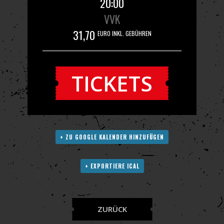
20:00
VVK
31,70
EURO INKL. GEBÜHREN
TICKETS
+ ZU GOOGLE KALENDER HINZUFÜGEN
+ EXPORTIERE ICAL
ZURÜCK