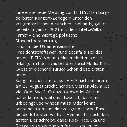
Eine erste neue Meldung von LE FLY, Hamburgs
derbsten Konzert-Zerlegern unter den
zeitgenössischen deutschen Livebands, gab es
bereits im Januar 2021 mit dem Titel „Walk of
Fame“ – eine wichtige politische
Standortbestimmung
rund um die US-amerikanische
Präsidentschaftswahl (und ebenfalls Teil des
neuen LE FLY-Albums). Nun meldeten sie sich
unlängst mit der schiebenden Social Media-Kritik
„Alessio“ krachend zurück. Schon diese ersten
neuen
Songs machen klar, dass LE FLY auch mit ihrem
am 26. August erscheinenden, vierten Album „La
Vie, Oder Was?“ Grenzen jedweder Art nur
daher kennen, weil das etwas ist, das man
unbedingt überwinden muss. Oder kennt
sonst noch jemand eine zeitgenössische Band,
die die fettesten Festival-Hymnen für nach dem
achten Bier schreibt, dabei Rock, Rap, Ska und
Reggae so souverän verlötet, als seien es