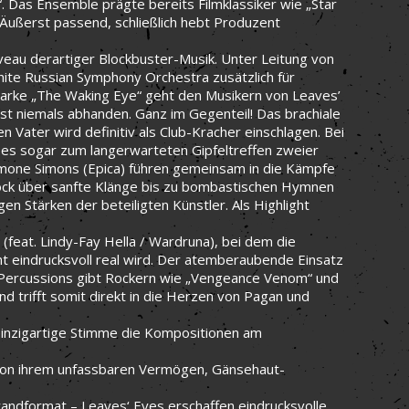
 Das Ensemble prägte bereits Filmklassiker wie „Star
 Äußerst passend, schließlich hebt Produzent
iveau derartiger Blockbuster-Musik. Unter Leitung von
White Russian Symphony Orchestra zusätzlich für
Marke „The Waking Eye“ geht den Musikern von Leaves’
ast niemals abhanden. Ganz im Gegenteil! Das brachiale
n Vater wird definitiv als Club-Kracher einschlagen. Bei
es sogar zum langerwarteten Gipfeltreffen zweier
imone Simons (Epica) führen gemeinsam in die Kämpfe
-Rock über sanfte Klänge bis zu bombastischen Hymnen
gen Stärken der beteiligten Künstler. Als Highlight
 (feat. Lindy-Fay Hella / Wardruna), bei dem die
ht eindrucksvoll real wird. Der atemberaubende Einsatz
nd Percussions gibt Rockern wie „Vengeance Venom“ und
nd trifft somit direkt in die Herzen von Pagan und
 einzigartige Stimme die Kompositionen am
von ihrem unfassbaren Vermögen, Gänsehaut-
nwandformat – Leaves‘ Eyes erschaffen eindrucksvolle