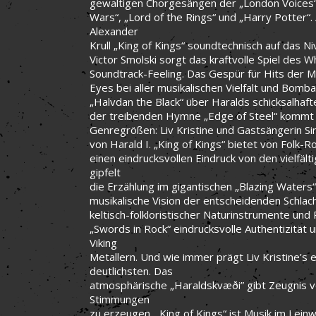
gewaltigen Chorgesängen der „London Voices“.
Wars“, „Lord of the Rings“ und „Harry Potter“.
Alexander
Krull „King of Kings“ soundtechnisch auf das N
Victor Smolski sorgt das kraftvolle Spiel des 
Soundtrack-Feeling. Das Gespür für Hits der 
Eyes bei aller musikalischen Vielfalt und Bomb
„Halvdan the Black“ über Haralds schicksalhafte
der treibenden Hymne „Edge of Steel“ kommt 
Genregrößen: Liv Kristine und Gastsängerin S
von Harald I. „King of Kings“ bietet von Folk
einen eindrucksvollen Eindruck von den vielfälti
gipfelt
die Erzählung im gigantischen „Blazing Waters“
musikalische Vision der entscheidenden Schlac
keltisch-folkloristischer Naturinstrumente u
„Swords in Rock“ eindrucksvolle Authentizität u
Viking
Metallern. Und wie immer prägt Liv Kristine’s
deutlichsten. Das
atmosphärische „Haraldskvæði” gibt Zeugnis 
Stimmungen
zu erzeugen. „King of Kings“ ist Musik im Lei