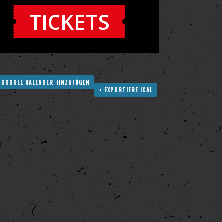
TICKETS
 GOOGLE KALENDER HINZUFÜGEN
+ EXPORTIERE ICAL