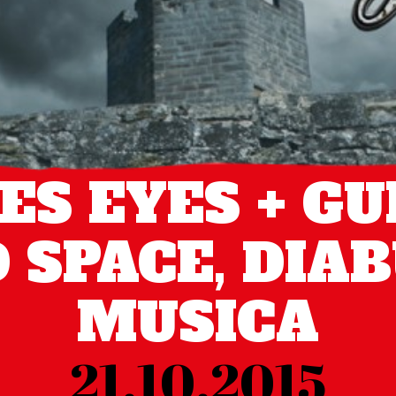
ES EYES + GU
 SPACE, DIAB
MUSICA
21.10.2015