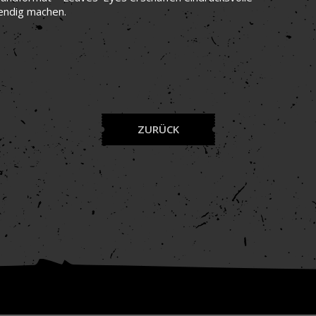
bendig machen.
ZURÜCK