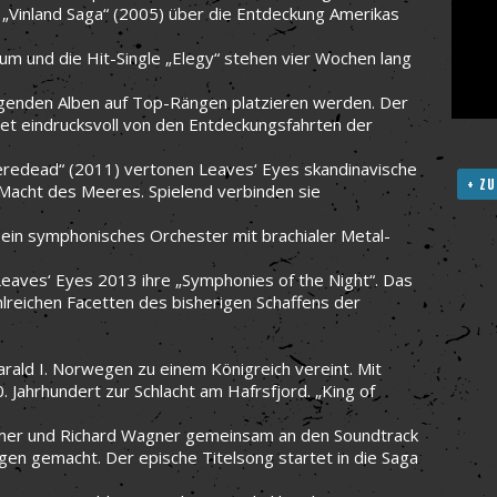
„Vinland Saga“ (2005) über die Entdeckung Amerikas
bum und die Hit-Single „Elegy“ stehen vier Wochen lang
olgenden Alben auf Top-Rängen platzieren werden. Der
tet eindrucksvoll von den Entdeckungsfahrten der
„Meredead“ (2011) vertonen Leaves‘ Eyes skandinavische
+ ZU
Macht des Meeres. Spielend verbinden sie
 ein symphonisches Orchester mit brachialer Metal-
eaves‘ Eyes 2013 ihre „Symphonies of the Night“. Das
ahlreichen Facetten des bisherigen Schaffens der
Harald I. Norwegen zu einem Königreich vereint. Mit
0. Jahrhundert zur Schlacht am Hafrsfjord. „King of
immer und Richard Wagner gemeinsam an den Soundtrack
n gemacht. Der epische Titelsong startet in die Saga