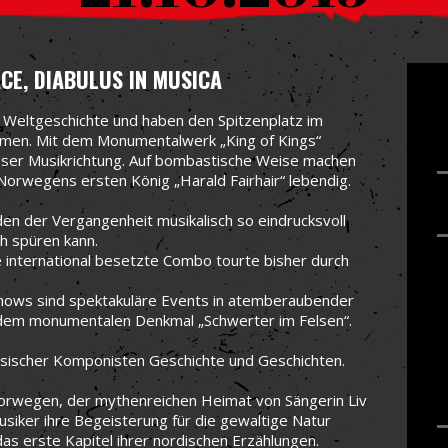
ACE, DIABULUS IN MUSICA
 Weltgeschichte und haben den Spitzenplatz im
men. Mit dem Monumentalwerk „King of Kings“
ieser Musikrichtung. Auf bombastische Weise machen
orwegens ersten König „Harald Fairhair“ lebendig.
en der Vergangenheit musikalisch so eindrucksvoll
ch spüren kann.
ie international besetzte Combo tourte bisher durch
-Shows sind spektakuläre Events in atemberaubender
r dem monumentalen Denkmal „Schwerter im Felsen“.
assischer Komponisten Geschichte und Geschichten.
Norwegen, der mythenreichen Heimat von Sängerin Liv
siker ihre Begeisterung für die gewaltige Natur
das erste Kapitel ihrer nordischen Erzählungen.