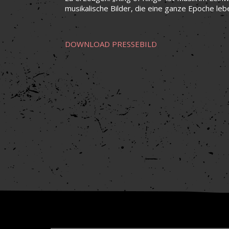
musikalische Bilder, die eine ganze Epoche le
DOWNLOAD PRESSEBILD