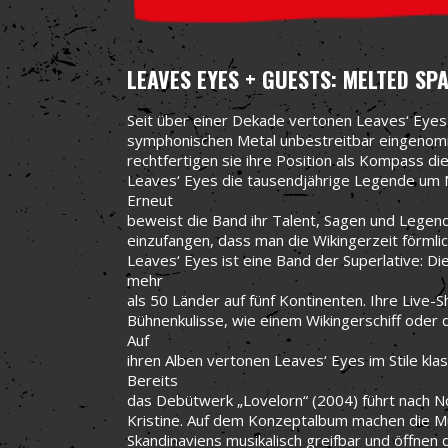
LEAVES EYES + GUESTS: MELTED SP
Seit über einer Dekade vertonen Leaves‘ Eyes
symphonischen Metal unbestreitbar eingenom
rechtfertigen sie ihre Position als Kompass d
Leaves‘ Eyes die tausendjährige Legende um N
Erneut
beweist die Band ihr Talent, Sagen und Legend
einzufangen, dass man die Wikingerzeit förmli
Leaves‘ Eyes ist eine Band der Superlative: D
mehr
als 50 Länder auf fünf Kontinenten. Ihre Live
Bühnenkulisse, wie einem Wikingerschiff ode
Auf
ihren Alben vertonen Leaves‘ Eyes im Stile kl
Bereits
das Debütwerk „Lovelorn“ (2004) führt nach 
Kristine. Auf dem Konzeptalbum machen die Mu
Skandinaviens musikalisch greifbar und öffnen 