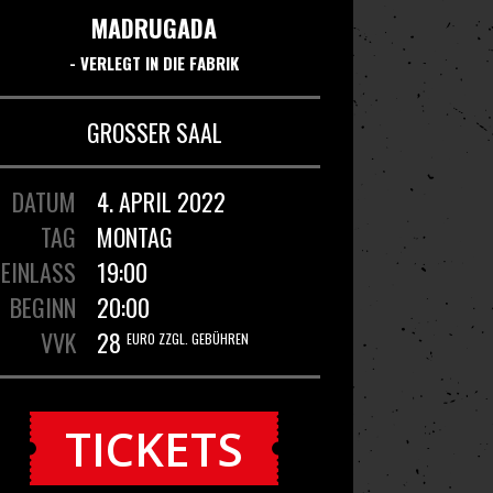
MADRUGADA
- VERLEGT IN DIE FABRIK
GROSSER SAAL
DATUM
4. APRIL 2022
TAG
MONTAG
EINLASS
19:00
BEGINN
20:00
VVK
28
EURO ZZGL. GEBÜHREN
TICKETS