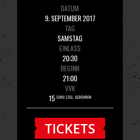
DATUM
9. SEPTEMBER 2017
TAG
SAMSTAG
EINLASS
20:30
BEGINN
21:00
VVK
15
EURO ZZGL. GEBÜHREN
TICKETS