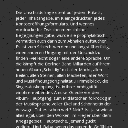
Die Unschuldsfrage steht auf jedem Etikett,
jeder Inhaltangabe, im Kleingedruckten jedes
Kontoeröffnungsformulars. Und wennes
Vordrucke für Zwischenmenschliche
Begegnungen gäbe, würde sie prophylaktisch
vermutlich auch darin zum Abhaken auftauchen.
Es ist zum Schlechtwerden und längst überfällig,
einen anderen Umgang mit der Unschuldzu
finden -vielleicht sogar eine andere Sprache. Um
die kämpft die Berliner Band Milliarden auf ihrem
neuen Album „Schuldig“ mit aller Macht, allen
Beilen, allen Steinen, allen Macheten, aller Wort-
und Musikfindungsoriginalität.„Himmelblick“, die
Single-Auskopplung, ist in ihrer Ambiguität
einohrenreibendes Amuse-Gueule vor dem
Album-Hauptgang: zum Mitklatschen folkrockig in
der Musiksprache,voller Ekel und Schönheitin der
Aussage. Tut es schon weh? Nein? Ist ja sowieso
alles egal, über den Wolken, im Flieger über dem
Kriegsgebiet. Hauptsache, jemand guckt
verliebt. Und, Baby, wenn das nagende Gefühl im