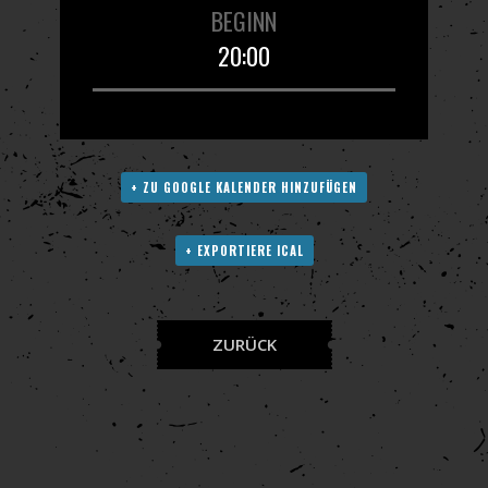
BEGINN
20:00
+ ZU GOOGLE KALENDER HINZUFÜGEN
+ EXPORTIERE ICAL
ZURÜCK