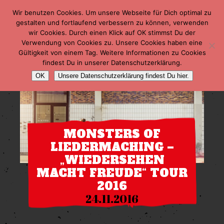
Wir benutzen Cookies. Um unsere Webseite für Dich optimal zu
gestalten und fortlaufend verbessern zu können, verwenden
wir Cookies. Durch einen Klick auf OK stimmst Du der
Verwendung von Cookies zu. Unsere Cookies haben eine
Gültigkeit von einem Tag. Weitere Informationen zu Cookies
findest Du in unserer Datenschutzerklärung.
OK
Unsere Datenschutzerklärung findest Du hier.
MONSTERS OF
LIEDERMACHING –
„WIEDERSEHEN
MACHT FREUDE“ TOUR
2016
24.11.2016