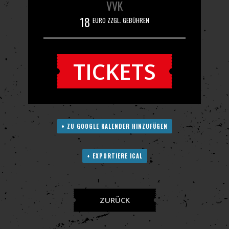
VVK
18
EURO ZZGL. GEBÜHREN
TICKETS
+ ZU GOOGLE KALENDER HINZUFÜGEN
+ EXPORTIERE ICAL
ZURÜCK