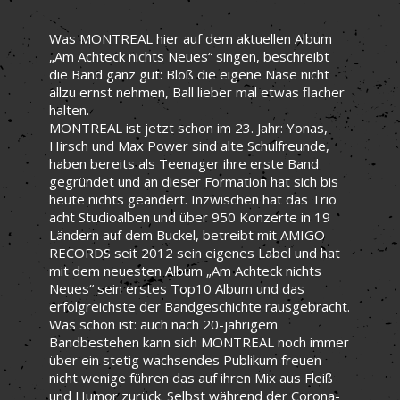
Was MONTREAL hier auf dem aktuellen Album
„Am Achteck nichts Neues“ singen, beschreibt
die Band ganz gut: Bloß die eigene Nase nicht
allzu ernst nehmen, Ball lieber mal etwas flacher
halten.
MONTREAL ist jetzt schon im 23. Jahr: Yonas,
Hirsch und Max Power sind alte Schulfreunde,
haben bereits als Teenager ihre erste Band
gegründet und an dieser Formation hat sich bis
heute nichts geändert. Inzwischen hat das Trio
acht Studioalben und über 950 Konzerte in 19
Ländern auf dem Buckel, betreibt mit AMIGO
RECORDS seit 2012 sein eigenes Label und hat
mit dem neuesten Album „Am Achteck nichts
Neues“ sein erstes Top10 Album und das
erfolgreichste der Bandgeschichte rausgebracht.
Was schön ist: auch nach 20-jährigem
Bandbestehen kann sich MONTREAL noch immer
über ein stetig wachsendes Publikum freuen –
nicht wenige führen das auf ihren Mix aus Fleiß
und Humor zurück. Selbst während der Corona-