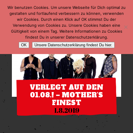
Wir benutzen Cookies. Um unsere Webseite für Dich optimal zu
gestalten und fortlaufend verbessern zu können, verwenden
wir Cookies. Durch einen Klick auf OK stimmst Du der
Verwendung von Cookies zu. Unsere Cookies haben eine
Gültigkeit von einem Tag. Weitere Informationen zu Cookies
findest Du in unserer Datenschutzerklärung.
OK
Unsere Datenschutzerklärung findest Du hier.
VERLEGT AUF DEN
01.08.! – MOTHER’S
FINEST
1.8.2019