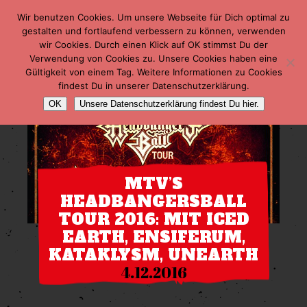
Wir benutzen Cookies. Um unsere Webseite für Dich optimal zu
gestalten und fortlaufend verbessern zu können, verwenden
wir Cookies. Durch einen Klick auf OK stimmst Du der
Verwendung von Cookies zu. Unsere Cookies haben eine
Gültigkeit von einem Tag. Weitere Informationen zu Cookies
findest Du in unserer Datenschutzerklärung.
OK
Unsere Datenschutzerklärung findest Du hier.
MTV’S
HEADBANGERSBALL
TOUR 2016: MIT ICED
EARTH, ENSIFERUM,
KATAKLYSM, UNEARTH
4.12.2016