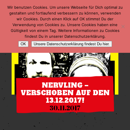
Wir benutzen Cookies. Um unsere Webseite für Dich optimal zu
gestalten und fortlaufend verbessern zu können, verwenden
wir Cookies. Durch einen Klick auf OK stimmst Du der
Verwendung von Cookies zu. Unsere Cookies haben eine
Gültigkeit von einem Tag. Weitere Informationen zu Cookies
findest Du in unserer Datenschutzerklärung.
OK
Unsere Datenschutzerklärung findest Du hier.
NERVLING –
VERSCHOBEN AUF DEN
13.12.2017!
30.11.2017