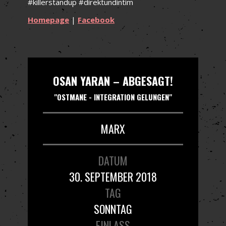
#killerstandup #direktundintim
Homepage
|
Facebook
OSAN YARAN – ABGESAGT!
"OSTMANE - INTEGRATION GELUNGEN"
MARX
DATUM
30. SEPTEMBER 2018
TAG
SONNTAG
EINLASS