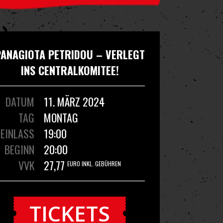
PANAGIOTA PETRIDOU – VERLEGT
INS CENTRALKOMITEE!
DATUM
11. MÄRZ 2024
TAG
MONTAG
EINLASS
19:00
BEGINN
20:00
VVK
27,77
EURO INKL. GEBÜHREN
TICKETS