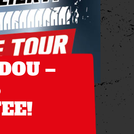
DOU –
S
EE!