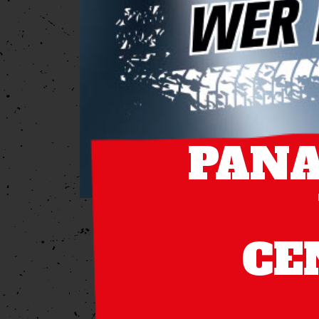
PANA
CE