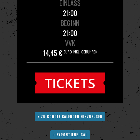
EINLASS
21:00
BEGINN
21:00
VVK
14,45 €
EURO INKL. GEBÜHREN
TICKETS
+ ZU GOOGLE KALENDER HINZUFÜGEN
+ EXPORTIERE ICAL