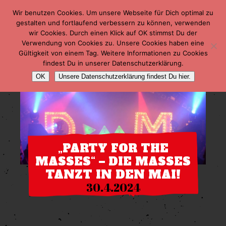
Wir benutzen Cookies. Um unsere Webseite für Dich optimal zu
gestalten und fortlaufend verbessern zu können, verwenden
wir Cookies. Durch einen Klick auf OK stimmst Du der
Verwendung von Cookies zu. Unsere Cookies haben eine
Gültigkeit von einem Tag. Weitere Informationen zu Cookies
findest Du in unserer Datenschutzerklärung.
OK
Unsere Datenschutzerklärung findest Du hier.
„PARTY FOR THE
MASSES“ – DIE MASSES
TANZT IN DEN MAI!
30.4.2024