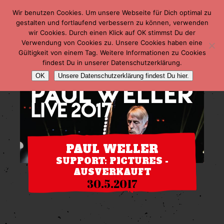
Wir benutzen Cookies. Um unsere Webseite für Dich optimal zu
gestalten und fortlaufend verbessern zu können, verwenden
wir Cookies. Durch einen Klick auf OK stimmst Du der
Verwendung von Cookies zu. Unsere Cookies haben eine
Gültigkeit von einem Tag. Weitere Informationen zu Cookies
findest Du in unserer Datenschutzerklärung.
OK
Unsere Datenschutzerklärung findest Du hier.
PAUL WELLER
SUPPORT: PICTURES -
AUSVERKAUFT
30.5.2017