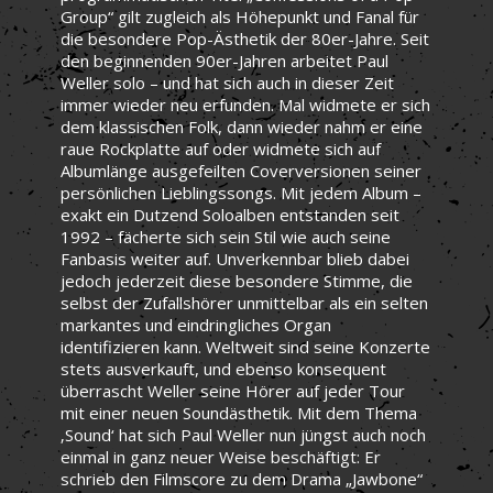
Group“ gilt zugleich als Höhepunkt und Fanal für
die besondere Pop-Ästhetik der 80er-Jahre. Seit
den beginnenden 90er-Jahren arbeitet Paul
Weller solo – und hat sich auch in dieser Zeit
immer wieder neu erfunden. Mal widmete er sich
dem klassischen Folk, dann wieder nahm er eine
raue Rockplatte auf oder widmete sich auf
Albumlänge ausgefeilten Coverversionen seiner
persönlichen Lieblingssongs. Mit jedem Album –
exakt ein Dutzend Soloalben entstanden seit
1992 – fächerte sich sein Stil wie auch seine
Fanbasis weiter auf. Unverkennbar blieb dabei
jedoch jederzeit diese besondere Stimme, die
selbst der Zufallshörer unmittelbar als ein selten
markantes und eindringliches Organ
identifizieren kann. Weltweit sind seine Konzerte
stets ausverkauft, und ebenso konsequent
überrascht Weller seine Hörer auf jeder Tour
mit einer neuen Soundästhetik. Mit dem Thema
‚Sound‘ hat sich Paul Weller nun jüngst auch noch
einmal in ganz neuer Weise beschäftigt: Er
schrieb den Filmscore zu dem Drama „Jawbone“