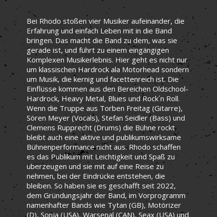
Bei Rhodo stoßen vier Musiker aufeinander, die
Erfahrung und einfach Leben mit in die Band
bringen. Das macht die Band zu dem, was sie
gerade ist, und führt zu einem eingängigen
Komplexen Musikerlebnis. Hier geht es nicht nur
um klassischen Hardrock ala Motorhead sondern
um Musik, die kernig und facettenreich ist. Die
Einflüsse kommen aus den Bereichen Oldschool-
Hardrock, Heavy Metal, Blues und Rock´n Roll.
Wenn die Truppe aus Torben Freitag (Gitarre),
Sören Meyer (Vocals), Stefan Seidler (Bass) und
Clemens Rupprecht (Drums) die Bühne rockt
bleibt auch eine aktive und publikumswirksame
Bühnenperformance nicht aus. Rhodo schaffen
es das Publikum mit Leichtigkeit und Spaß zu
überzeugen und sie mit auf eine Reise zu
nehmen, bei der Eindrücke entstehen, die
bleiben. So haben sie es geschafft seit 2022,
dem Gründungsjahr der Band, im Vorprogramm
namenhafter Bands wie Tytan (GB), Motörizer
(D), Sonja (USA), Warsenal (CAN), Seax (USA) und