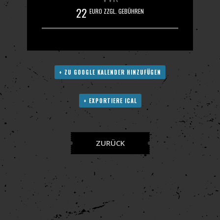
22
EURO ZZGL. GEBÜHREN
+ ZU GOOGLE KALENDER HINZUFÜGEN
+ EXPORTIERE ICAL
ZURÜCK