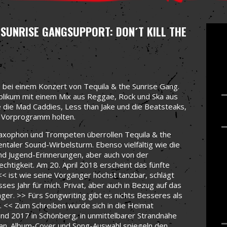
 SUNRISE GANG
SUPPORT: DON´T KILL THE
nie bei einem Konzert von Tequila & the Sunrise Gang.
ublikum mit einem Mix aus Reggae, Rock und Ska aus
 die Mad Caddies, Less than Jake und die Beatsteaks,
s Vorprogramm holten.
Saxophon und Trompeten überrollen Tequila & the
entaler Sound-Wirbelsturm. Ebenso vielfältig wie die
und Jugend-Erinnerungen, aber auch von der
tigkeit. Am 20. April 2018 erscheint das fünfte
< ist wie seine Vorgänger höchst tanzbar, schlägt
ses Jahr für mich. Privat, aber auch in Bezug auf das
er. >> Fürs Songwriting gibt es nichts Besseres als
. << Zum Schreiben wurde sich in die Heimat
nd 2017 in Schönberg, in unmittelbarer Strandnähe
t man. Album-Cover und Song-Auswahl spiegeln den