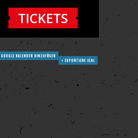
TICKETS
 GOOGLE KALENDER HINZUFÜGEN
+ EXPORTIERE ICAL