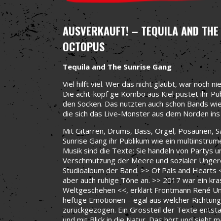
AUSVERKAUFT! – TEQUILA AND THE
OCTOPUS
Tequila and The Sunrise Gang
Viel hilft viel. Wer das nicht glaubt, war noch 
Die acht-köpf ge Kombo aus Kiel pustet ihr P
den Socken. Das nutzten auch schon Bands wie
die sich das Live-Monster aus dem Norden in
Mit Gitarren, Drums, Bass, Orgel, Posaunen, 
Sunrise Gang ihr Publikum wie ein multiinstrum
Musik sind die Texte: Sie handeln von Partys 
Verschmutzung der Meere und sozialer Ungerech
Studioalbum der Band. >> Of Pals and Hearts <
aber auch ruhige Töne an. >> 2017 war ein kras
Weltgeschehen <<, erklärt Frontmann René Ung
heftige Emotionen – egal aus welcher Richtung
zurückgezogen. Ein Grossteil der Texte entsta
und mit Blick in die Natur. Das hört und sieh