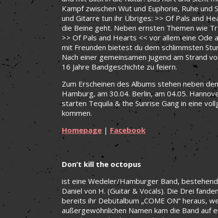
Kampf zwischen Wut und Euphorie, Ruhe und S
und Gitarre tun ihr Übriges: >> Of Pals and Hea
die Beine geht. Neben ernsten Themen wie Tra
>> Of Pals and Hearts << vor allem eine Ode an
mit Freunden bietest du dem schlimmsten Stur
Nach einer gemeinsamen Jugend am Strand von
16 Jahre Bandgeschichte zu feiern.
Zum Erscheinen des Albums stehen neben dem 
Hamburg, am 30.04. Berlin, am 04.05. Hannove
starten Tequila & the Sunrise Gang in eine vo
kommen.
Homepage
|
Facebook
Don’t kill the octopus
ist eine Wedeler/Hamburger Band, bestehend a
Daniel von H. (Guitar & Vocals). Die Drei fa
bereits ihr Debütalbum „COME ON“ heraus, welc
außergewöhnlichen Namen kam die Band auf ei