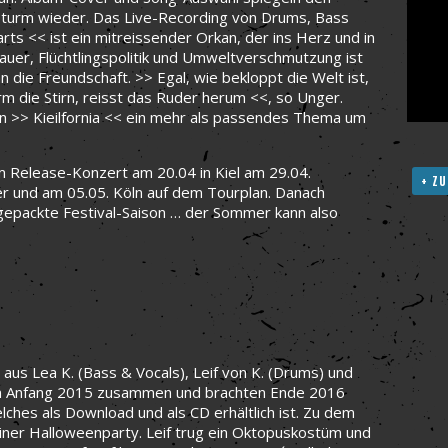
turm wieder. Das Live-Recording von Drums, Bass
rts << ist ein mitreissender Orkan, der ins Herz und in
uer, Flüchtlingspolitik und Umweltverschmutzung ist
 die Freundschaft. >> Egal, wie bekloppt die Welt ist,
m die Stirn, reisst das Ruder herum <<, so Unger.
 >> Kieilfornia << ein mehr als passendes Thema um
Release-Konzert am 20.04 in Kiel am 29.04.
+ ZU
r und am 05.05. Köln auf dem Tourplan. Danach
llgepackte Festival-Saison … der Sommer kann also
us Lea K. (Bass & Vocals), Leif von K. (Drums) und
nden Anfang 2015 zusammen und brachten Ende 2016
hes als Download und als CD erhältlich ist. Zu dem
ner Halloweenparty. Leif trug ein Oktopuskostüm und