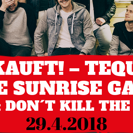
AUFT! – TEQ
E SUNRISE G
 DON´T KILL TH
29.4.2018