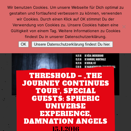
Wir benutzen Cookies. Um unsere Webseite für Dich optimal zu
gestalten und fortlaufend verbessern zu können, verwenden
wir Cookies. Durch einen Klick auf OK stimmst Du der
Verwendung von Cookies zu. Unsere Cookies haben eine
Gültigkeit von einem Tag. Weitere Informationen zu Cookies
findest Du in unserer Datenschutzerklärung.
OK
Unsere Datenschutzerklärung findest Du hier.
THRESHOLD – „THE
JOURNEY CONTINUES
TOUR“, SPECIAL
GUESTS: SPHERIC
UNIVERSE
EXPERIENCE,
DAMNATION ANGELS
15.1.2016