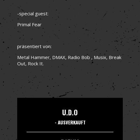
-special guest:
Primal Fear
präsentiert von:
Metal Hammer, DMAX, Radio Bob , Musix, Break
Out, Rock It.
U.D.O
- AUSVERKAUFT